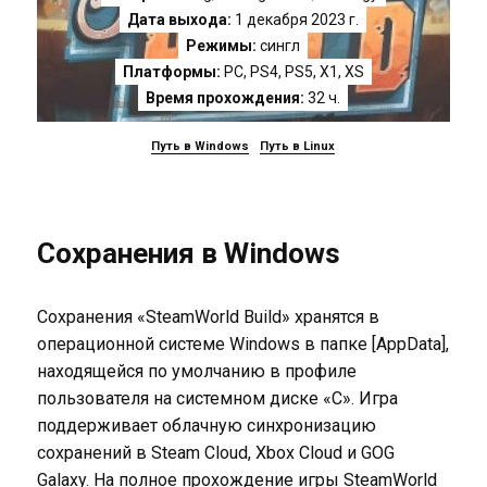
Дата выхода:
1 декабря 2023 г.
Режимы:
сингл
Платформы:
PC
,
PS4
,
PS5
,
X1
,
XS
Время прохождения:
32 ч.
Путь в Windows
Путь в Linux
Сохранения в Windows
Сохранения «SteamWorld Build» хранятся в
операционной системе Windows в папке [AppData],
находящейся по умолчанию в профиле
пользователя на системном диске «C». Игра
поддерживает облачную синхронизацию
сохранений в Steam Cloud, Xbox Cloud и GOG
Galaxy. На полное прохождение игры SteamWorld