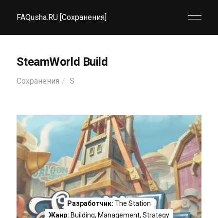
FAQusha.RU [Сохранения]
SteamWorld Build
Сохранения
S
Разработчик:
The Station
Жанр:
Building
,
Management
,
Strategy