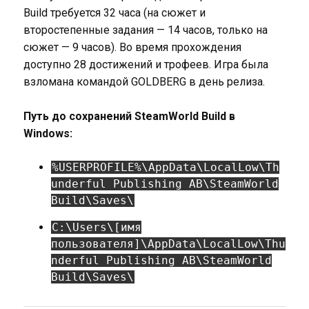
Build требуется 32 часа (на сюжет и
второстепенные задания — 14 часов, только на
сюжет — 9 часов). Во время прохождения
доступно 28 достижений и трофеев. Игра была
взломана командой GOLDBERG в день релиза.
Путь до сохранений SteamWorld Build в
Windows:
%USERPROFILE%\AppData\LocalLow\Th
underful Publishing AB\SteamWorld
Build\Saves\
C:\Users\[имя
пользователя]\AppData\LocalLow\Thu
nderful Publishing AB\SteamWorld
Build\Saves\