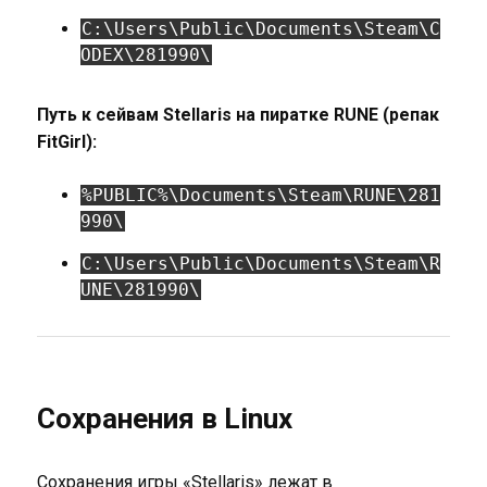
C:\Users\Public\Documents\Steam\C
ODEX\281990\
Путь к сейвам Stellaris на пиратке RUNE (репак
FitGirl):
%PUBLIC%\Documents\Steam\RUNE\281
990\
C:\Users\Public\Documents\Steam\R
UNE\281990\
Сохранения в Linux
Сохранения игры «Stellaris» лежат в