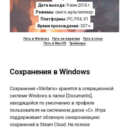
Дата выхода:
9 мая 2016 г.
Режимы:
сингл, мультиплеер
Платформы:
PC
,
PS4
,
X1
Время прохождения:
337 ч.
Путь в Windows
Путь на пиратках
Путь в Linux
Путь в MacOS
Трейнеры
Сохранения в Windows
Сохранения «Stellaris» хранятся в операционной
системе Windows в папке [Documents],
находящейся по умолчанию в профиле
пользователя на системном диске «C». Игра
поддерживает облачную синхронизацию
сохранений в Steam Cloud. На полное