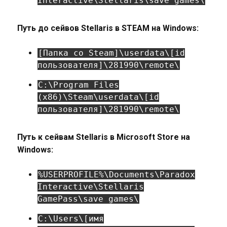
Interactive\Stellaris\save games\
Путь до сейвов Stellaris в STEAM на Windows:
[Папка со Steam]\userdata\[id
пользователя]\281990\remote\
C:\Program Files
(x86)\Steam\userdata\[id
пользователя]\281990\remote\
Путь к сейвам Stellaris в Microsoft Store на
Windows:
%USERPROFILE%\Documents\Paradox
Interactive\Stellaris
GamePass\save games\
C:\Users\[имя