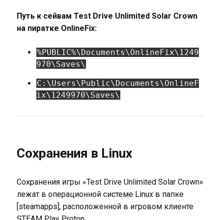
Путь к сейвам Test Drive Unlimited Solar Crown
на пиратке OnlineFix:
%PUBLIC%\Documents\OnlineFix\1249
970\Saves\
C:\Users\Public\Documents\OnlineF
ix\1249970\Saves\
Сохранения в Linux
Сохранения игры «Test Drive Unlimited Solar Crown»
лежат в операционной системе Linux в папке
[steamapps], расположенной в игровом клиенте
STEAM Play Proton.