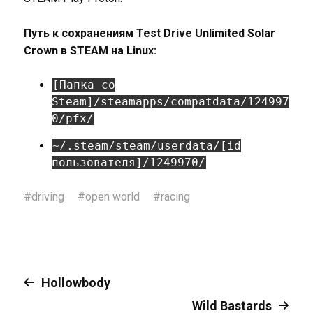
Путь к сохранениям Test Drive Unlimited Solar
Crown в STEAM на Linux:
[Папка со
Steam]/steamapps/compatdata/124997
0/pfx/
~/.steam/steam/userdata/[id
пользователя]/1249970/
#
driving
#
open world
#
racing
Hollowbody
Wild Bastards