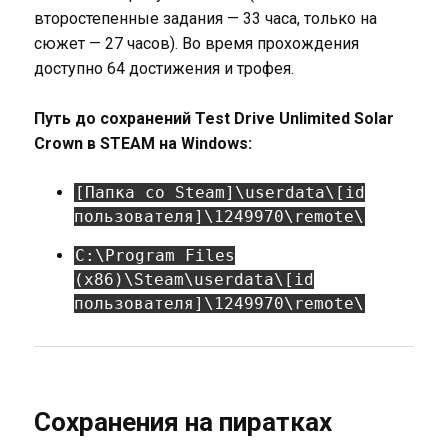
второстепенные задания — 33 часа, только на
сюжет — 27 часов). Во время прохождения
доступно 64 достижения и трофея.
Путь до сохранений Test Drive Unlimited Solar
Crown в STEAM на Windows:
[Папка со Steam]\userdata\[id
пользователя]\1249970\remote\
C:\Program Files
(x86)\Steam\userdata\[id
пользователя]\1249970\remote\
Сохранения на пиратках