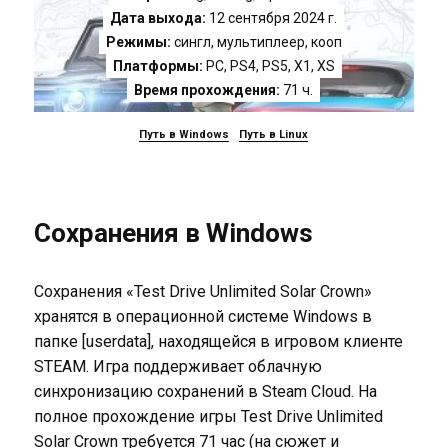
Дата выхода:
12 сентября 2024 г.
Режимы:
сингл, мультиплеер, кооп
Платформы:
PC
,
PS4
,
PS5
,
X1
,
XS
Время прохождения:
71 ч.
Путь в Windows
Путь в Linux
Сохранения в Windows
Сохранения «Test Drive Unlimited Solar Crown»
хранятся в операционной системе Windows в
папке [userdata], находящейся в игровом клиенте
STEAM. Игра поддерживает облачную
синхронизацию сохранений в Steam Cloud. На
полное прохождение игры Test Drive Unlimited
Solar Crown требуется 71 час (на сюжет и