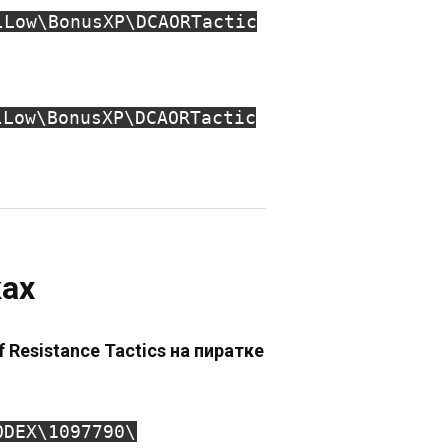
lLow\BonusXP\DCAORTactic
lLow\BonusXP\DCAORTactic
ках
f Resistance Tactics на пиратке
ODEX\1097790\