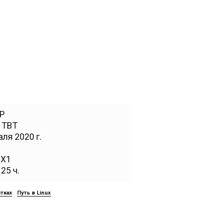
P
,
TBT
ля 2020 г.
,
X1
25 ч.
атках
Путь в Linux