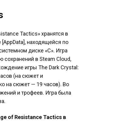
s
sistance Tactics» хранятся в
 [AppData], находящейся по
системном диске «C». Игра
 сохранений в Steam Cloud,
хождение игры The Dark Crystal:
часов (на сюжет и
ко на сюжет — 19 часов). Во
жений и трофеев. Игра была
а.
ge of Resistance Tactics в