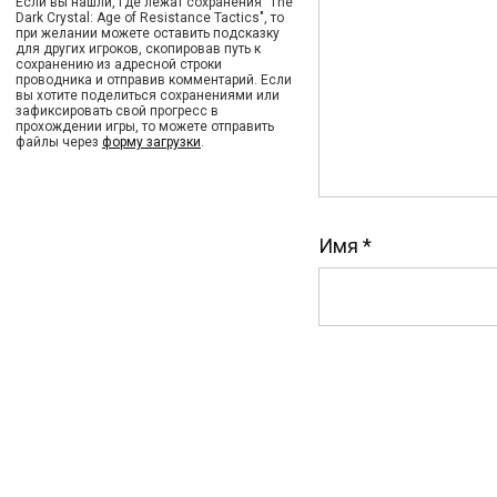
Если вы нашли, где лежат сохранения "The
Dark Crystal: Age of Resistance Tactics", то
при желании можете оставить подсказку
для других игроков, скопировав путь к
сохранению из адресной строки
проводника и отправив комментарий. Если
вы хотите поделиться сохранениями или
зафиксировать свой прогресс в
прохождении игры, то можете отправить
файлы через
форму загрузки
.
Имя
*