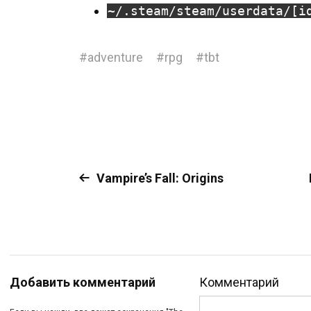
~/.steam/steam/userdata/[i
#
adventure
#
rpg
#
tbt
Vampire’s Fall: Origins
Добавить комментарий
Комментарий