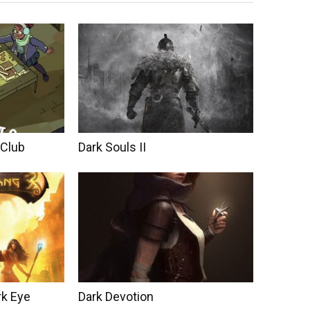
 Club
Dark Souls II
rk Eye
Dark Devotion