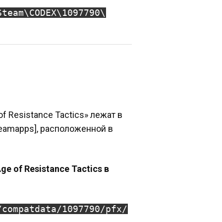
Steam\CODEX\1097790\
of Resistance Tactics» лежат в
teamapps], расположенной в
ge of Resistance Tactics в
/compatdata/1097790/pfx/