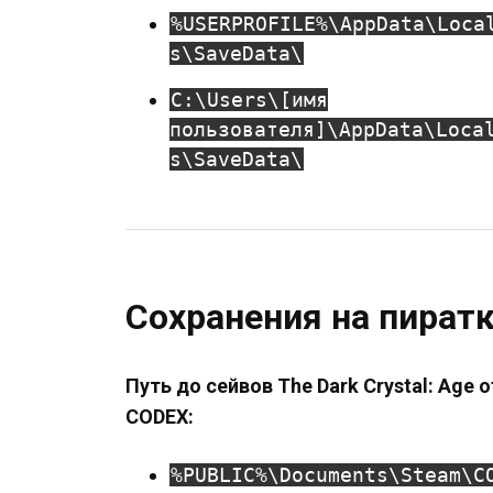
%USERPROFILE%\AppData\Loca
s\SaveData\
C:\Users\[имя
пользователя]\AppData\Loca
s\SaveData\
Сохранения на пират
Путь до сейвов The Dark Crystal: Age o
CODEX:
%PUBLIC%\Documents\Steam\C