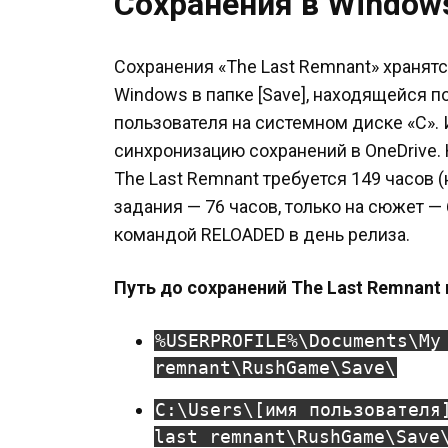
Сохранения в Window
Сохранения «The Last Remnant» хранят
Windows в папке [Save], находящейся 
пользователя на системном диске «C».
синхронизацию сохранений в OneDrive.
The Last Remnant требуется 149 часов 
задания — 76 часов, только на сюжет — 
командой RELOADED в день релиза.
Путь до сохранений The Last Remnant 
%USERPROFILE%\Documents\My
remnant\RushGame\Save\
C:\Users\[имя пользователя
last remnant\RushGame\Save