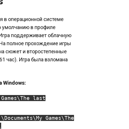
s
ся в операционной системе
по умолчанию в профиле
 Игра поддерживает облачную
 На полное прохождение игры
(на сюжет и второстепенные
61 час). Игра была взломана
в Windows:
 Games\The last
]\Documents\My Games\The
\