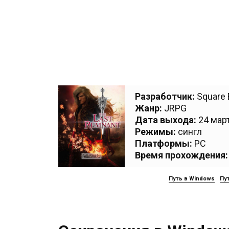
Разработчик:
Square 
Жанр:
JRPG
Дата выхода:
24 март
Режимы:
сингл
Платформы:
PC
Время прохождения:
Путь в Windows
Пут