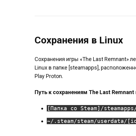
Сохранения в Linux
Сохранения игры «The Last Remnant» л
Linux в папке [steamapps], расположен
Play Proton.
Путь к сохранениям The Last Remnant 
[Папка со Steam]/steamapps
~/.steam/steam/userdata/[i