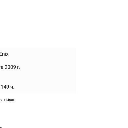
Enix
а 2009 г.
149 ч.
ь в Linux