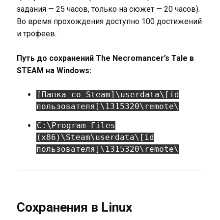
задания — 25 часов, только на сюжет — 20 часов).
Во время прохождения доступно 100 достижений
и трофеев.
Путь до сохранений The Necromancer’s Tale в
STEAM на Windows:
[Папка со Steam]\userdata\[id
пользователя]\1315320\remote\
C:\Program Files
(x86)\Steam\userdata\[id
пользователя]\1315320\remote\
Сохранения в Linux