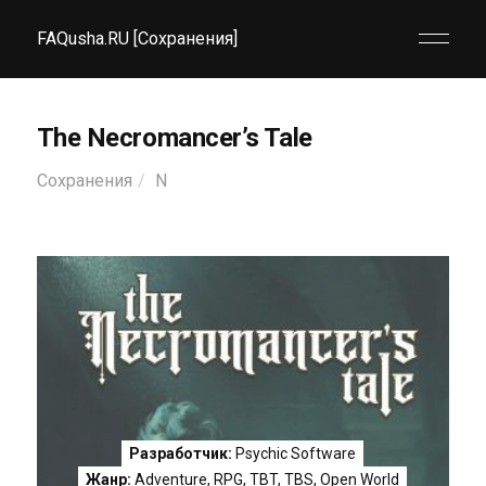
FAQusha.RU [Сохранения]
The Necromancer’s Tale
Сохранения
N
Разработчик:
Psychic Software
Жанр:
Adventure
,
RPG
,
TBT
,
TBS
,
Open World