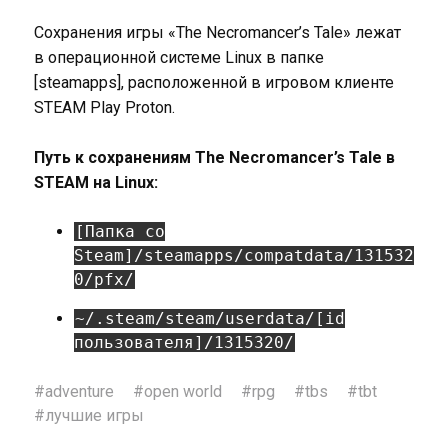
Сохранения игры «The Necromancer’s Tale» лежат
в операционной системе Linux в папке
[steamapps], расположенной в игровом клиенте
STEAM Play Proton.
Путь к сохранениям The Necromancer’s Tale в
STEAM на Linux:
[Папка со
Steam]/steamapps/compatdata/131532
0/pfx/
~/.steam/steam/userdata/[id
пользователя]/1315320/
#
adventure
#
open world
#
rpg
#
tbs
#
tbt
#
лучшие игры