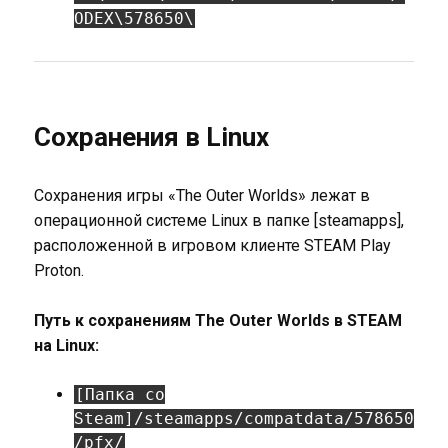
ODEX\578650\
Сохранения в Linux
Сохранения игры «The Outer Worlds» лежат в
операционной системе Linux в папке [steamapps],
расположенной в игровом клиенте STEAM Play
Proton.
Путь к сохранениям The Outer Worlds в STEAM
на Linux:
[Папка со
Steam]/steamapps/compatdata/578650
/pfx/