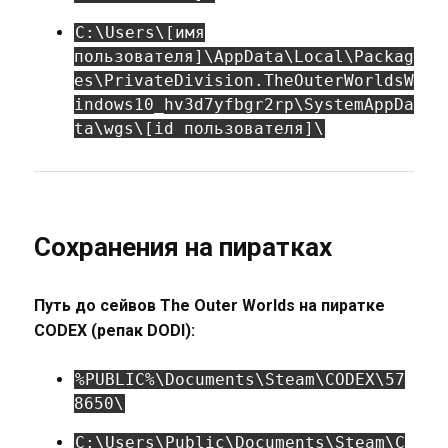
C:\Users\[имя
пользователя]\AppData\Local\Packag
es\PrivateDivision.TheOuterWorldsW
indows10_hv3d7yfbgr2rp\SystemAppDa
ta\wgs\[id пользователя]\
Сохранения на пиратках
Путь до сейвов The Outer Worlds на пиратке
CODEX (репак DODI):
%PUBLIC%\Documents\Steam\CODEX\57
8650\
C:\Users\Public\Documents\Steam\C