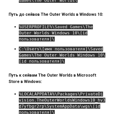
Games\The Outer Worlds\
Путь до сейвов The Outer Worlds в Windows 10:
%USERPROFILE%\Saved Games\The
Outer Worlds Windows 10\[id
пользователя]\
C:\Users\[имя пользователя]\Saved
Games\The Outer Worlds Windows 10\
[id пользователя]\
Путь к сейвам The Outer Worlds в Microsoft
Store в Windows:
%LOCALAPPDATA%\Packages\PrivateDi
vision.TheOuterWorldsWindows10_hv3
d7yfbgr2rp\SystemAppData\wgs\[id
пользователя]\