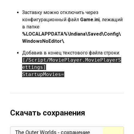
Заставку можно отключить через
конфигурационный файл
Game.ini
, лежащий
в папке
%LOCALAPPDATA%\Indiana\Saved\Config\
WindowsNoEditor\
.
Добавив в конец текстового файла строки:
[/Script/MoviePlayer.MoviePlayerS
ettings]
StartupMovies=
Скачать сохранения
The Outer Worlds - сохранение