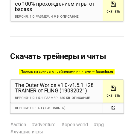
со 100% прохождением игры от
badass
скачать
ВЕРСИЯ:
1.0
РАЗМЕР:
4 MB
ОПИСАНИЕ
Скачать трейнеры и читы
Пароль на архивы с трейнерами и читами —
faqusha.ru
The Outer Worlds v1.0-v1.5.1 +28
TRAINER от FLiNG (19032021)
скачать
ВЕРСИЯ:
1.0-1.5.1
РАЗМЕР:
660 KB
ОПИСАНИЕ
ВЕРСИЯ: 1.0-1.4.1 (+28 TRAINER)
#
action
#
adventure
#
open world
#
rpg
#
лучшие игры