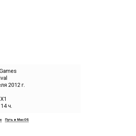
e Games
ival
ля 2012 г.
,
X1
14 ч.
ux
Путь в MacOS