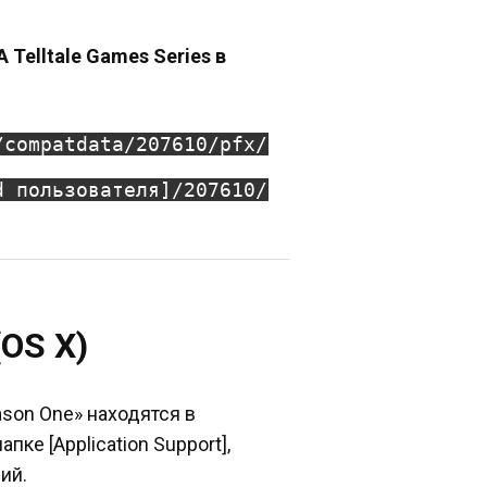
 Telltale Games Series в
/compatdata/207610/pfx/
d пользователя]/207610/
OS X)
ason One» находятся в
ке [Application Support],
ий.