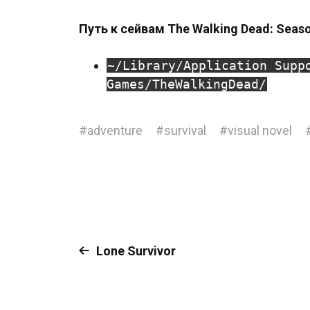
Путь к сейвам The Walking Dead: Seas
~/Library/Application Supp
Games/TheWalkingDead/
#
adventure
#
survival
#
visual novel
Lone Survivor