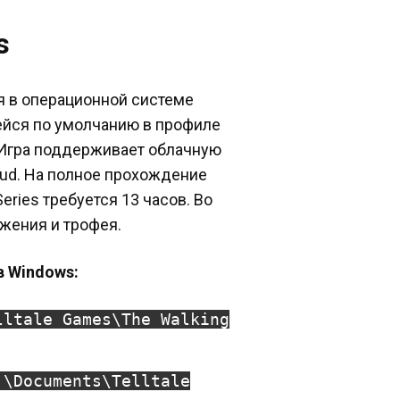
s
ся в операционной системе
ейся по умолчанию в профиле
 Игра поддерживает облачную
oud. На полное прохождение
Series требуется 13 часов. Во
жения и трофея.
в Windows:
lltale Games\The Walking
]\Documents\Telltale