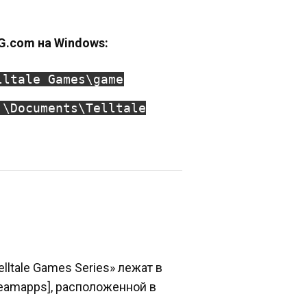
OG.com на Windows:
lltale Games\game
]\Documents\Telltale
lltale Games Series» лежат в
teamapps], расположенной в