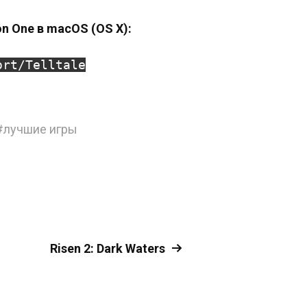
on One в macOS (OS X):
ort/Telltale
#
лучшие игры
Risen 2: Dark Waters