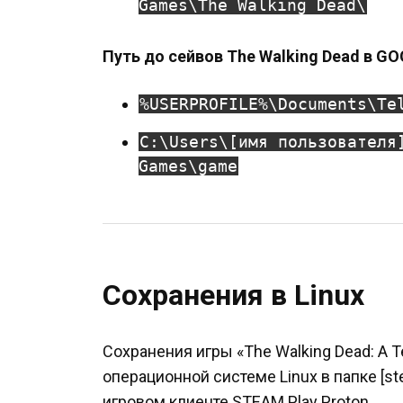
Games\The Walking Dead\
Путь до сейвов The Walking Dead в G
%USERPROFILE%\Documents\Te
C:\Users\[имя пользователя
Games\game
Сохранения в Linux
Сохранения игры «The Walking Dead: A Te
операционной системе Linux в папке [s
игровом клиенте STEAM Play Proton.