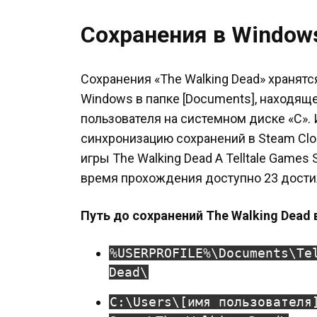
Сохранения в Window
Сохранения «The Walking Dead» хранят
Windows в папке [Documents], находящ
пользователя на системном диске «C».
синхронизацию сохранений в Steam Cl
игры The Walking Dead A Telltale Games 
время прохождения доступно 23 дости
Путь до сохранений The Walking Dead 
%USERPROFILE%\Documents\Te
Dead\
C:\Users\[имя пользователя