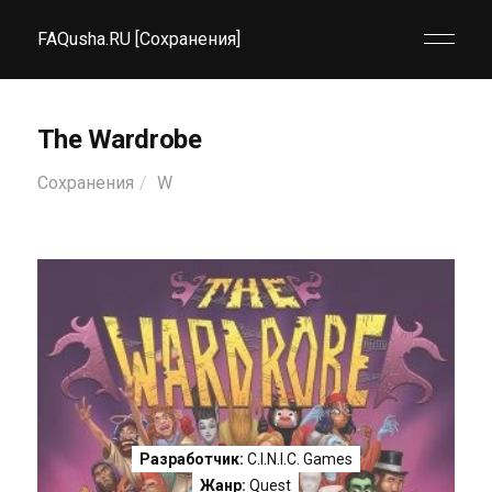
FAQusha.RU [Сохранения]
The Wardrobe
Сохранения
W
Разработчик:
C.I.N.I.C. Games
Жанр:
Quest