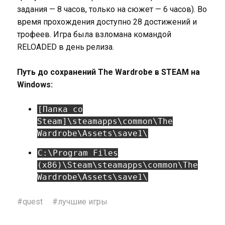
задания — 8 часов, только на сюжет — 6 часов). Во
время прохождения доступно 28 достижений и
трофеев. Игра была взломана командой
RELOADED в день релиза.
Путь до сохранений The Wardrobe в STEAM на
Windows:
[Папка со
Steam]\steamapps\common\The
Wardrobe\Assets\save1\
C:\Program Files
(x86)\Steam\steamapps\common\The
Wardrobe\Assets\save1\
#
quest
#
лучшие игры