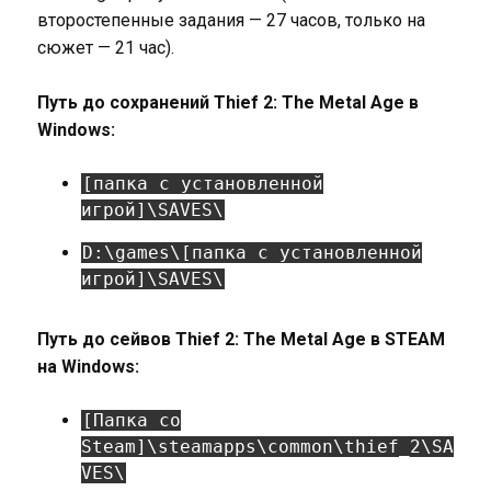
второстепенные задания — 27 часов, только на
сюжет — 21 час).
Путь до сохранений Thief 2: The Metal Age в
Windows:
[папка с установленной
игрой]\SAVES\
D:\games\[папка с установленной
игрой]\SAVES\
Путь до сейвов Thief 2: The Metal Age в STEAM
на Windows:
[Папка со
Steam]\steamapps\common\thief_2\SA
VES\