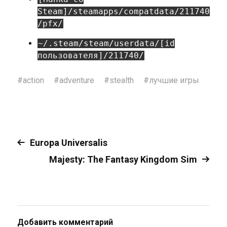
Steam]/steamapps/compatdata/211740
/pfx/
~/.steam/steam/userdata/[id
пользователя]/211740/
#
action
#
adventure
#
stealth
#
лучшие игры
Europa Universalis
Majesty: The Fantasy Kingdom Sim
Добавить комментарий