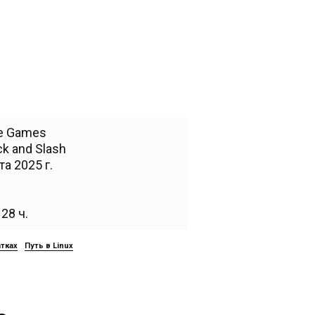
re Games
k and Slash
та 2025 г.
28 ч.
атках
Путь в Linux