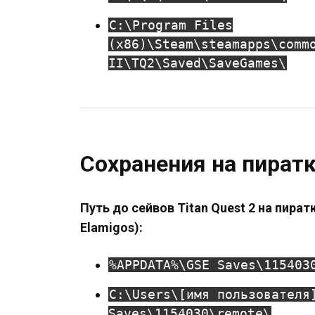
C:\Program Files
(x86)\Steam\steamapps\comm
II\TQ2\Saved\SaveGames\
Сохранения на пират
Путь до сейвов Titan Quest 2 на пира
Elamigos):
%APPDATA%\GSE Saves\115403
C:\Users\[имя пользователя
Saves\1154030\remote\