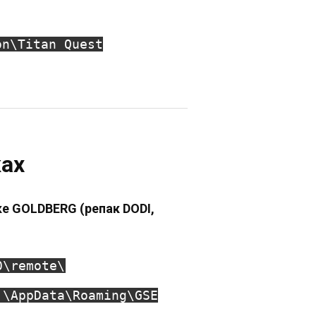
on\Titan Quest
ках
тке GOLDBERG (репак DODI,
0\remote\
]\AppData\Roaming\GSE