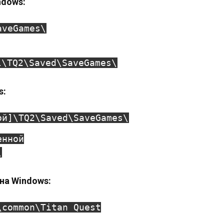
ndows:
aveGames\
l\TQ2\Saved\SaveGames\
s:
ой]\TQ2\Saved\SaveGames\
енной
\
 на Windows:
\common\Titan Quest