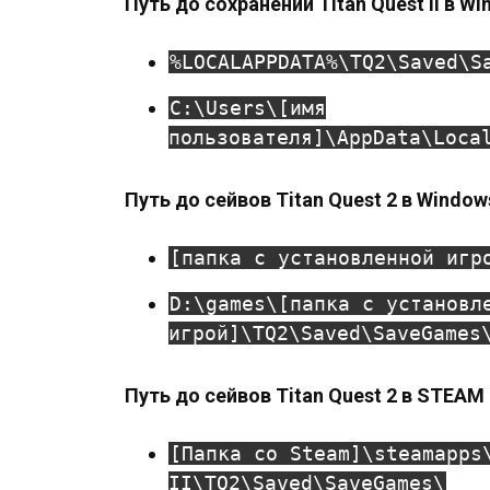
Путь до сохранений Titan Quest II в Wi
%LOCALAPPDATA%\TQ2\Saved\S
C:\Users\[имя
пользователя]\AppData\Loca
Путь до сейвов Titan Quest 2 в Window
[папка с установленной игр
D:\games\[папка с установл
игрой]\TQ2\Saved\SaveGames
Путь до сейвов Titan Quest 2 в STEAM
[Папка со Steam]\steamapps
II\TQ2\Saved\SaveGames\