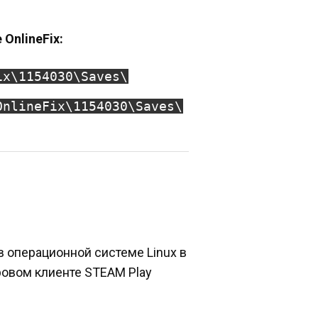
 OnlineFix:
ix\1154030\Saves\
OnlineFix\1154030\Saves\
в операционной системе Linux в
ровом клиенте STEAM Play