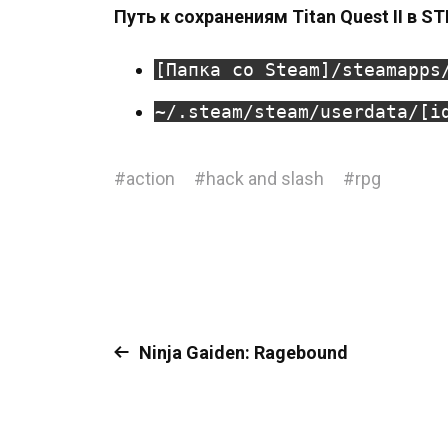
Путь к сохранениям Titan Quest II в ST
[Папка со Steam]/steamapps
~/.steam/steam/userdata/[i
#
action
#
hack and slash
#
rpg
Ninja Gaiden: Ragebound