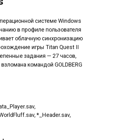
s
в операционной системе Windows
лчанию в профиле пользователя
живает облачную синхронизацию
охождение игры Titan Quest II
тепенные задания — 27 часов,
ла взломана командой GOLDBERG
ta_Player.sav,
rldFluff.sav, *_Header.sav,