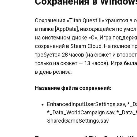
Сохранения в Window
Сохранения «Titan Quest II» хранятся 
в папке [AppData], находящейся по умо
на системном диске «C». Игра поддер
сохранений в Steam Cloud. На полное пр
требуется 28 часов (на сюжет и второс
только на сюжет — 13 часов). Игра бы
в день релиза.
Название файла сохранений:
EnhancedInputUserSettings.sav, *_Da
*_Data_WorldCampaign.sav, *_Data_Wo
SharedGameSettings.sav