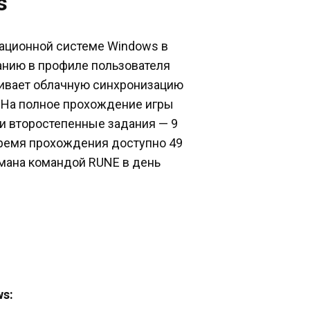
s
рационной системе Windows в
чанию в профиле пользователя
живает облачную синхронизацию
. На полное прохождение игры
 и второстепенные задания — 9
 время прохождения доступно 49
омана командой RUNE в день
ws: