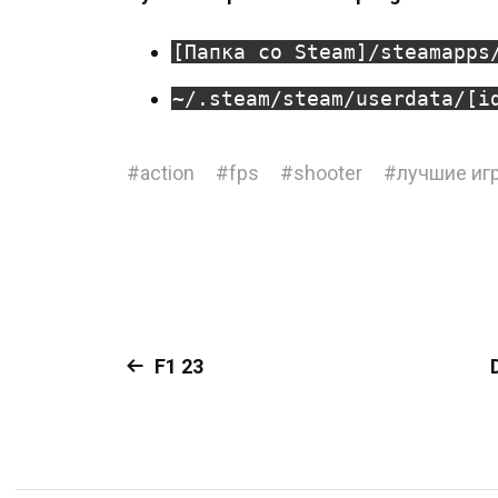
[Папка со Steam]/steamapps
~/.steam/steam/userdata/[i
#
action
#
fps
#
shooter
#
лучшие иг
F1 23