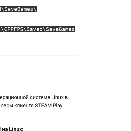
d\SaveGames\
l\CPPFPS\Saved\SaveGames
ерационной системе Linux в
ровом клиенте STEAM Play
на Linux: