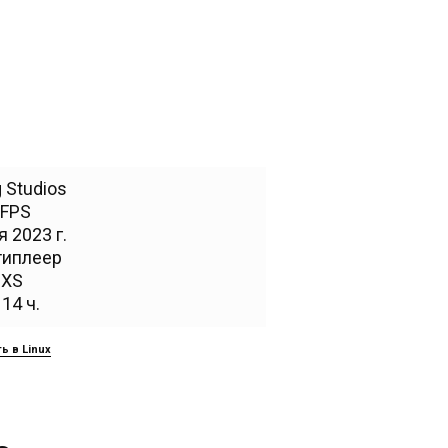
 Studios
FPS
 2023 г.
типлеер
,
XS
14 ч.
ь в Linux