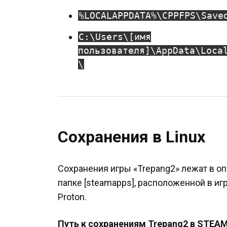
%LOCALAPPDATA%\CPPFPS\Save
C:\Users\[имя
пользователя]\AppData\Loca
\
Сохранения в Linux
Сохранения игры «Trepang2» лежат в оп
папке [steamapps], расположенной в иг
Proton.
Путь к сохранениям Trepang2 в STEAM 