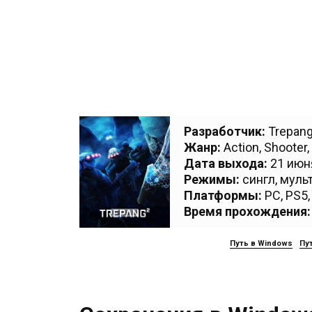
Разработчик:
Trepang
Жанр:
Action
,
Shooter
,
Дата выхода:
21 июня
Режимы:
сингл, муль
Платформы:
PC
,
PS5
Время прохождения:
Путь в Windows
Пут