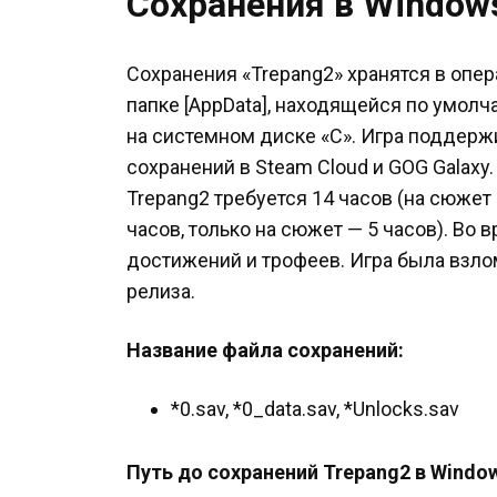
Сохранения в Window
Сохранения «Trepang2» хранятся в опе
папке [AppData], находящейся по умол
на системном диске «C». Игра поддер
сохранений в Steam Cloud и GOG Galaxy
Trepang2 требуется 14 часов (на сюжет
часов, только на сюжет — 5 часов). Во
достижений и трофеев. Игра была взл
релиза.
Название файла сохранений:
*0.sav, *0_data.sav, *Unlocks.sav
Путь до сохранений Trepang2 в Windo