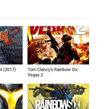
il (2017)
Tom Clancy’s Rainbow Six:
Vegas 2