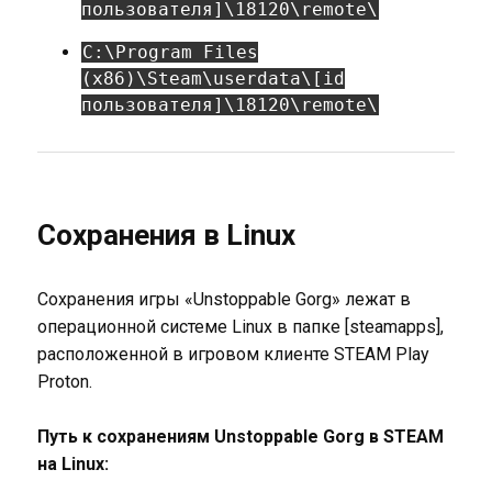
пользователя]\18120\remote\
C:\Program Files
(x86)\Steam\userdata\[id
пользователя]\18120\remote\
Сохранения в Linux
Сохранения игры «Unstoppable Gorg» лежат в
операционной системе Linux в папке [steamapps],
расположенной в игровом клиенте STEAM Play
Proton.
Путь к сохранениям Unstoppable Gorg в STEAM
на Linux: