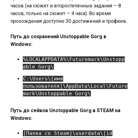
часов (на сюжет и второстепенные задания — 8
часов, только на сюжет — 4 часа). Во время
прохождения доступно 30 достижений и трофеев.
Путь до сохранений Unstoppable Gorg в
Windows:
%LOCALAPPDATA%\Futuremark\Unstopp
able Gorg\
C:\Users\[имя
пользователя]\AppData\Local\Future
mark\Unstoppable Gorg\
Путь до сейвов Unstoppable Gorg в STEAM на
Windows:
[Папка со Steam]\userdata\[id