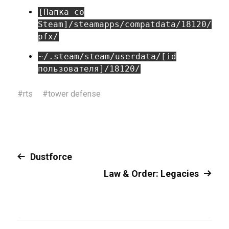
[Папка со
Steam]/steamapps/compatdata/18120/
pfx/
~/.steam/steam/userdata/[id
пользователя]/18120/
#
rts
#
tower defense
Dustforce
Law & Order: Legacies