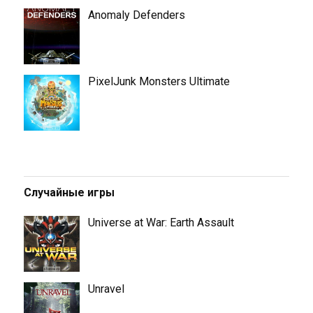
Anomaly Defenders
PixelJunk Monsters Ultimate
Случайные игры
Universe at War: Earth Assault
Unravel