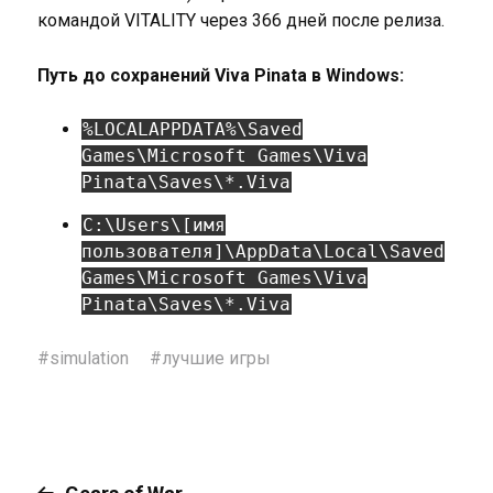
командой VITALITY через 366 дней после релиза.
Путь до сохранений Viva Pinata в Windows:
%LOCALAPPDATA%\Saved
Games\Microsoft Games\Viva
Pinata\Saves\*.Viva
C:\Users\[имя
пользователя]\AppData\Local\Saved
Games\Microsoft Games\Viva
Pinata\Saves\*.Viva
#
simulation
#
лучшие игры