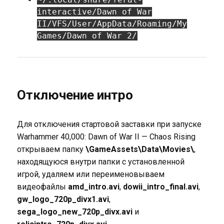
interactive/Dawn of War
II/VFS/User/AppData/Roaming/My
Games/Dawn of War 2/
Отключение интро
Для отключения стартовой заставки при запуске
Warhammer 40,000: Dawn of War II — Chaos Rising
открываем папку
\GameAssets\Data\Movies\
,
находящуюся внутри папки с установленной
игрой, удаляем или переименовываем
видеофайлы
amd_intro.avi
,
dowii_intro_final.avi
,
gw_logo_720p_divx1.avi
,
sega_logo_new_720p_divx.avi
и