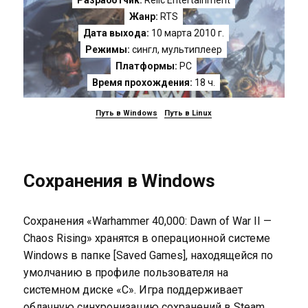
Разработчик:
Relic Entertainment
Жанр:
RTS
Дата выхода:
10 марта 2010 г.
Режимы:
сингл, мультиплеер
Платформы:
PC
Время прохождения:
18 ч.
Путь в Windows
Путь в Linux
Сохранения в Windows
Сохранения «Warhammer 40,000: Dawn of War II —
Chaos Rising» хранятся в операционной системе
Windows в папке [Saved Games], находящейся по
умолчанию в профиле пользователя на
системном диске «C». Игра поддерживает
облачную синхронизацию сохранений в Steam