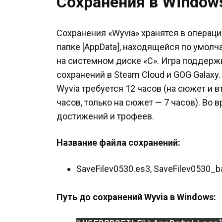
Сохранения в Window
Сохранения «Wyvia» хранятся в операц
папке [AppData], находящейся по умол
на системном диске «C». Игра поддер
сохранений в Steam Cloud и GOG Galaxy
Wyvia требуется 12 часов (на сюжет и 
часов, только на сюжет — 7 часов). Во
достижений и трофеев.
Название файла сохранений:
SaveFilev0530.es3, SaveFilev0530_b
Путь до сохранений Wyvia в Windows: