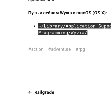
Путь к сейвам Wyvia в macOS (OS X):
~/Library/Application Supp
Programming/Wyvia/
#
action
#
adventure
#
rpg
Railgrade