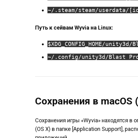
~/.steam/steam/userdata/[i
Путь к сейвам Wyvia на Linux:
$XDG_CONFIG_HOME/unity3d/B
~/.config/unity3d/Blast Pr
Сохранения в macOS (
Сохранения игры «Wyvia» находятся в 
(OS X) в папке [Application Support], р
приложений.