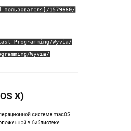
d пользователя]/1579660/
last Programming/Wyvia/
ogramming/Wyvia/
OS X)
операционной системе macOS
асположенной в библиотеке