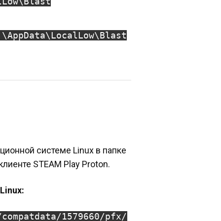
lLow\Blast
]\AppData\LocalLow\Blast
ционной системе Linux в папке
клиенте STEAM Play Proton.
Linux:
/compatdata/1579660/pfx/