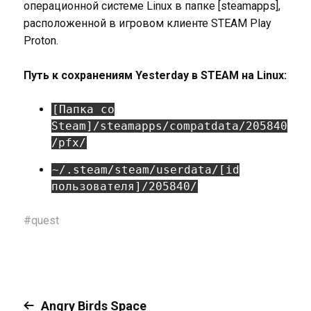
операционной системе Linux в папке [steamapps],
расположенной в игровом клиенте STEAM Play
Proton.
Путь к сохранениям Yesterday в STEAM на Linux:
[Папка со
Steam]/steamapps/compatdata/205840
/pfx/
~/.steam/steam/userdata/[id
пользователя]/205840/
#
quest
Angry Birds Space