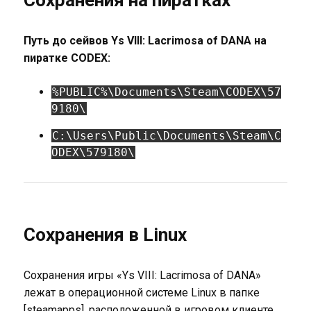
Сохранения на пиратках
Путь до сейвов Ys VIII: Lacrimosa of DANA на
пиратке CODEX:
%PUBLIC%\Documents\Steam\CODEX\57
9180\
C:\Users\Public\Documents\Steam\C
ODEX\579180\
Сохранения в Linux
Сохранения игры «Ys VIII: Lacrimosa of DANA»
лежат в операционной системе Linux в папке
[steamapps], расположенной в игровом клиенте