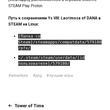
STEAM Play Proton.
Путь к сохранениям Ys VIII: Lacrimosa of DANA в
STEAM на Linux:
[Папка со
Steam]/steamapps/compatdata/579180
/pfx/
~/.steam/steam/userdata/[id
пользователя]/579180/
#
adventure
#
jrpg
#
лучшие игры
Tower of Time