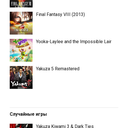
Final Fantasy VIII (2013)
Yooka-Laylee and the Impossible Lair
Yakuza 5 Remastered
Случайные игры
Yakuza Kiwami 3 & Dark Ties