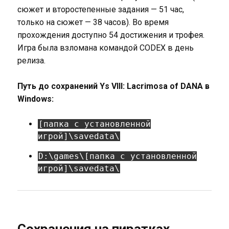
сюжет и второстепенные задания — 51 час,
только на сюжет — 38 часов). Во время
прохождения доступно 54 достижения и трофея.
Игра была взломана командой CODEX в день
релиза.
Путь до сохранений Ys VIII: Lacrimosa of DANA в
Windows:
[папка с установленной
игрой]\savedata\
D:\games\[папка с установленной
игрой]\savedata\