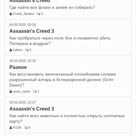
Assassin's Creed
Где найти все флаги и зачем их собирать?
Frank_Sinatra
3
04.05.2025, 00:26
Assassin's Creed 3
Как пробраться через поле боя и незаметно убить
Питкерна в воздухе?
kafaro
5
20.03.2025, 02:33
Разное
Как восстановить запечатанный хтонийскими силами
разрушенный алтарь в Астеркарнской долине (Grim
Dawn)?
anon_name
1
03.03.2025, 22:27
Assassin's Creed 3
Как найти всех животных и полностью открыть охотничью
карту?
R1SK
8