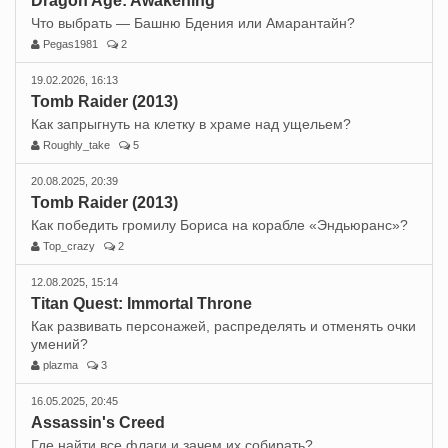
Dragon Age: Awakening
Что выбрать — Башню Бдения или Амарантайн?
Pegas1981
2
19.02.2026, 16:13
Tomb Raider (2013)
Как запрыгнуть на клетку в храме над ущельем?
Roughly_take
5
20.08.2025, 20:39
Tomb Raider (2013)
Как победить громилу Бориса на корабле «Эндьюранс»?
Top_crazy
2
12.08.2025, 15:14
Titan Quest: Immortal Throne
Как развивать персонажей, распределять и отменять очки
умений?
plazma
3
16.05.2025, 20:45
Assassin's Creed
Где найти все флаги и зачем их собирать?