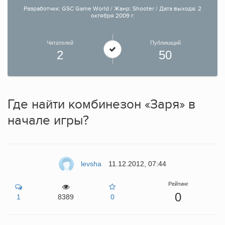
Разработчик: GSC Game World / Жанр: Shooter / Дата выхода: 2
октября 2009 г.
Читателей
Публикаций
2
50
Где найти комбинезон «Заря» в
начале игры?
levsha
11.12.2012, 07:44
Рейтинг
0
1
8389
0