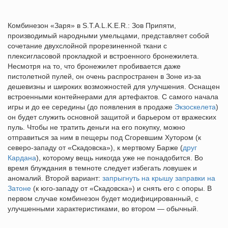
Комбинезон «Заря» в S.T.A.L.K.E.R.: Зов Припяти,
производимый народными умельцами, представляет собой
сочетание двухслойной прорезиненной ткани с
плексигласовой прокладкой и встроенного бронежилета.
Несмотря на то, что бронежилет пробивается даже
пистолетной пулей, он очень распространен в Зоне из-за
дешевизны и широких возможностей для улучшения. Оснащен
встроенными контейнерами для артефактов. С самого начала
игры и до ее середины (до появления в продаже
Экзоскелета
)
он будет служить основной защитой и барьером от вражеских
пуль. Чтобы не тратить деньги на его покупку, можно
отправиться за ним в пещеры под Сгоревшим Хутором (к
северо-западу от «Скадовска»), к мертвому Барже (
друг
Кардана
), которому вещь никогда уже не понадобится. Во
время блуждания в темноте следует избегать ловушек и
аномалий. Второй вариант:
запрыгнуть на крышу заправки на
Затоне
(к юго-западу от «Скадовска») и снять его с опоры. В
первом случае комбинезон будет модифицированный, с
улучшенными характеристиками, во втором — обычный.