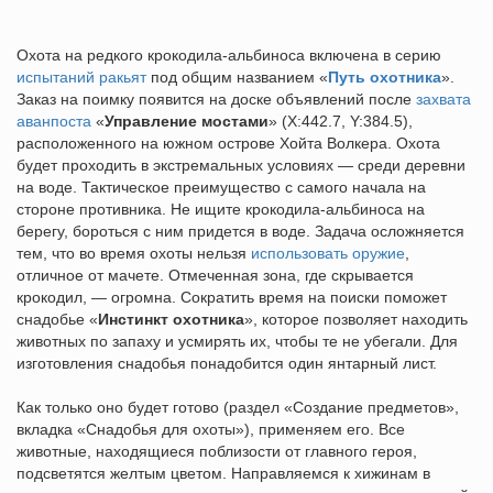
Охота на редкого крокодила-альбиноса включена в серию
испытаний ракьят
под общим названием «
Путь охотника
».
Заказ на поимку появится на доске объявлений после
захвата
аванпоста
«
Управление мостами
» (X:442.7, Y:384.5),
расположенного на южном острове Хойта Волкера. Охота
будет проходить в экстремальных условиях — среди деревни
на воде. Тактическое преимущество с самого начала на
стороне противника. Не ищите крокодила-альбиноса на
берегу, бороться с ним придется в воде. Задача осложняется
тем, что во время охоты нельзя
использовать оружие
,
отличное от мачете. Отмеченная зона, где скрывается
крокодил, — огромна. Сократить время на поиски поможет
снадобье «
Инстинкт охотника
», которое позволяет находить
животных по запаху и усмирять их, чтобы те не убегали. Для
изготовления снадобья понадобится один янтарный лист.
Как только оно будет готово (раздел «Создание предметов»,
вкладка «Снадобья для охоты»), применяем его. Все
животные, находящиеся поблизости от главного героя,
подсветятся желтым цветом. Направляемся к хижинам в