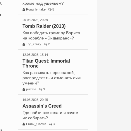
,
храме над ущельем?
Roughly_take
5
а.
20.08.2025, 20:39
Tomb Raider (2013)
Как победить громилу Бориса
на корабле «Эндьюранс»?
Top_crazy
2
12.08.2025, 15:14
Titan Quest: Immortal
Throne
Как развивать персонажей,
распределять и отменять очки
умений?
plazma
3
16.05.2025, 20:45
Assassin's Creed
Где найти все флаги и зачем
их собирать?
Frank_Sinatra
3
а,