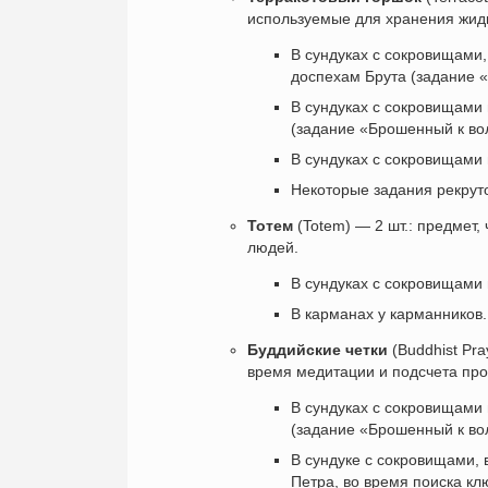
используемые для хранения жид
В сундуках с сокровищами,
доспехам Брута (задание «
В сундуках с сокровищами 
(задание «Брошенный к во
В сундуках с сокровищами 
Некоторые задания рекруто
Тотем
(Totem) — 2 шт.: предмет,
людей.
В сундуках с сокровищами 
В карманах у карманников.
Буддийские четки
(Buddhist Pra
время медитации и подсчета про
В сундуках с сокровищами 
(задание «Брошенный к во
В сундуке с сокровищами, 
Петра, во время поиска кл