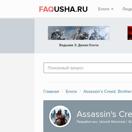
FAQ
USHA.RU
Блоги
Люд
Ведьмак 3: Дикая Охота
Главная
Блоги
Assassin's Creed: Brothe
Assassin's Cr
Разработчик: Ubisoft Montreal / Жа