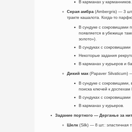
В карманах у карманников.
Серая амбра
(Ambergris) — 3 шт
тракте кашалота. Когда-то парф
В сундуке с сокровищами п
появляется в убежище там
золото»).
В сундуках с сокровищами 
Некоторые задания рекруто
В карманах у курьеров и б
Дикий мак
(Papaver Silvaticum)
В сундуке с сокровищами,
поиска ключей к доспехам 
В сундуках с сокровищами 
В карманах у курьеров.
Задание портного — Дерганье за ни
Шелк
(Silk) — 8 шт.: эластичная