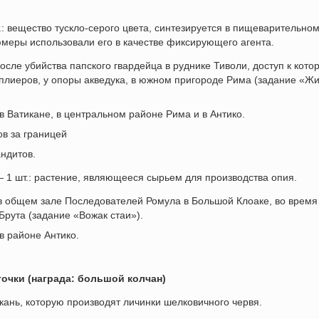
.: вещество тускло-серого цвета, синтезируется в пищеварительно
юмеры использовали его в качестве фиксирующего агента.
осле убийства папского гвардейца в руднике Тиволи, доступ к кото
плиеров, у опоры акведука, в южном пригороде Рима (задание «Ж
в Ватикане, в центральном районе Рима и в Антико.
в за границей
андитов.
 — 1 шт.: растение, являющееся сырьем для производства опия.
 в общем зале Последователей Ромула в Большой Клоаке, во время
Брута (задание «Вожак стаи»).
в районе Антико.
точки (награда: большой колчан)
 ткань, которую производят личинки шелковичного червя.