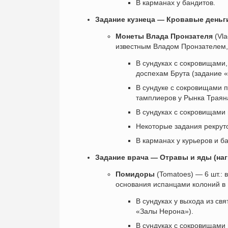
В карманах у бандитов.
Задание кузнеца — Кровавые деньги
Монеты Влада Пронзателя
(Vla
известным Владом Пронзателем,
В сундуках с сокровищами,
доспехам Брута (задание «
В сундуке с сокровищами 
тамплиеров у Рынка Траян
В сундуках с сокровищами 
Некоторые задания рекруто
В карманах у курьеров и б
Задание врача — Отравы и яды (на
Помидоры
(Tomatoes) — 6 шт.:
основания испанцами колоний в
В сундуках у выхода из св
«Залы Нерона»).
В сундуках с сокровищами 