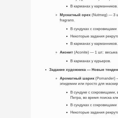
В карманах у карманников.
Мускатный орех
(Nutmeg) — 3 ш
fragrans.
В сундуках с сокровищами 
Некоторые задания рекруто
В карманах у карманников.
Аконит
(Aconite) — 1 шт.: весь
В карманах у курьеров.
Задание художника — Новые тенденц
Ароматный шарик
(Pomander) —
эпидемии или просто для маскир
В сундуке с сокровищами, 
Петра, во время поиска кл
В сундуках с сокровищами
Некоторые задания рекруто