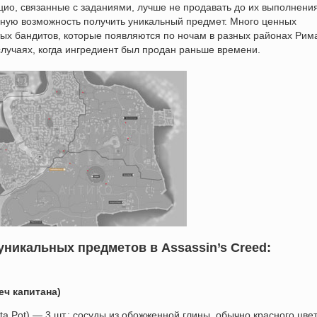
цио, связанные с заданиями, лучше не продавать до их выполнения
нную возможность получить уникальный предмет. Много ценных
тых бандитов, которые появляются по ночам в разных районах Рим
случаях, когда ингредиент был продан раньше времени.
уникальных предметов в Assassin’s Creed:
еч капитана)
tta Pot) — 3 шт.: сосуды из обожженной глины, обычно красного цвет