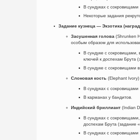
В сундуках с сокровищами 
Некоторые задания рекруто
Задание кузнеца — Экзотика (награ
Засушенная голова
(Shrunken H
особым образом для использован
В сундуке с сокровищами, 
ключей к доспехам Брута (
В сундуке с сокровищами в
Слоновая кость
(Elephant Ivory
В сундуках с сокровищами 
В карманах у бандитов.
Индийский бриллиант
(Indian 
В сундуках с сокровищами,
доспехам Брута (задание «
В сундуках с сокровищами 