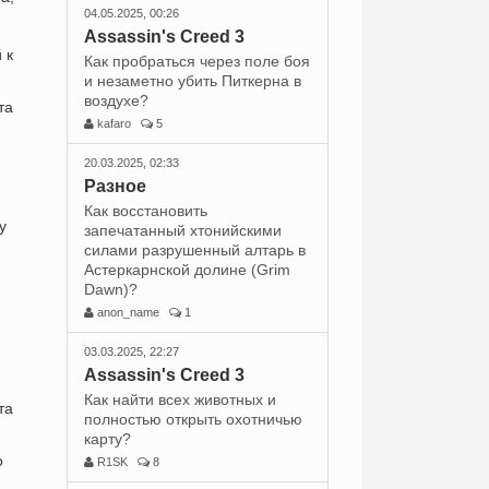
04.05.2025, 00:26
Assassin's Creed 3
 к
Как пробраться через поле боя
и незаметно убить Питкерна в
воздухе?
та
kafaro
5
20.03.2025, 02:33
Разное
Как восстановить
у
запечатанный хтонийскими
силами разрушенный алтарь в
Астеркарнской долине (Grim
Dawn)?
anon_name
1
03.03.2025, 22:27
Assassin's Creed 3
Как найти всех животных и
та
полностью открыть охотничью
карту?
о
R1SK
8