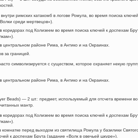
костей.
 внутри римских катакомб в логове Ромула, во время поиска ключей
Волки среди мертвецов»).
в коридорах под Колизеем во время поиска ключей к доспехам Бру
лкам»).
в центральном районе Рима, в Антико и на Окраинах.
в за границей.
 часто символизируется с существом, которое охраняет некую групп
в центральном районе Рима, в Антико и на Окраинах.
yer Beads) — 2 шт.: предмет, используемый для отсчета времени во
читанных мантр.
в коридорах под Колизеем во время поиска ключей к доспехам Бру
лкам»).
в комнатке перед выходом из святилища Ромула у базилики Святог
ючей к доспехам Брута (задание «Волк в овечьей шкуре»).