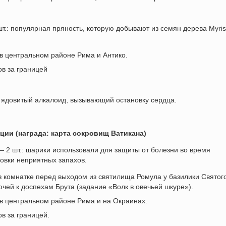
т.: популярная пряность, которую добывают из семян дерева Myris
в центральном районе Рима и Антико.
в за границей
ма ядовитый алкалоид, вызывающий остановку сердца.
ии (награда: карта сокровищ Ватикана)
 2 шт.: шарики использовали для защиты от болезни во время
овки неприятных запахов.
в комнатке перед выходом из святилища Ромула у базилики Святог
ючей к доспехам Брута (задание «Волк в овечьей шкуре»).
 в центральном районе Рима и на Окраинах.
в за границей.