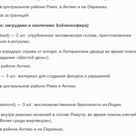
в центральном районе Рима, в Антико и на Окраинах.
в за границей.
да: нагрудник и наплечник Зойзенхофера)
ead) — 2 шт.: отрубленная человеческая голова, приготовленная
ия в ритуалах.
в коридоре справа от алтаря, в Латеранском дворце во время поис
задание «Шестой день»).
 районе Антико.
) — 3 шт.: материал для создания фигурок и украшений.
в центральном районе Рима и Антико.
Diamond) — 3 шт.: высококачественные бриллианты из Индии.
 внутри римских катакомб в логове Ромула, во время поиска ключей
Волки среди мертвецов»).
в районе Антико и на Окраинах.