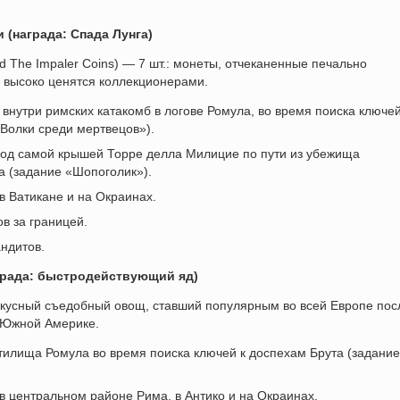
 (награда: Спада Лунга)
d The Impaler Coins) — 7 шт.: монеты, отчеканенные печально
 высоко ценятся коллекционерами.
 внутри римских катакомб в логове Ромула, во время поиска ключей
Волки среди мертвецов»).
под самой крышей Торре делла Милицие по пути из убежища
а (задание «Шопоголик»).
в Ватикане и на Окраинах.
в за границей.
андитов.
града: быстродействующий яд)
 вкусный съедобный овощ, ставший популярным во всей Европе пос
 Южной Америке.
ятилища Ромула во время поиска ключей к доспехам Брута (задание
в центральном районе Рима, в Антико и на Окраинах.