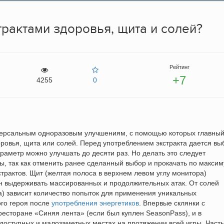
страктами здоровья, щита и солей?
Рейтинг
+7
4255
0
универсальным одноразовым улучшениям, с помощью которых главны
ровья, щита или солей. Перед употреблением экстракта дается вы
раметр можно улучшать до десяти раз. Но делать это следует
ы, так как отменить ранее сделанный выбор и прокачать по макси
страктов. Щит (желтая полоса в верхнем левом углу монитора)
ен выдерживать массированных и продолжительных атак. От солей
а) зависит количество попыток для применения уникальных
ого героя после
употребления энергетиков
. Впервые склянки с
ресторане «Синяя лента» (если был куплен SeasonPass), и в
оступных и малозаметных местах на протяжении всей игры. Часть