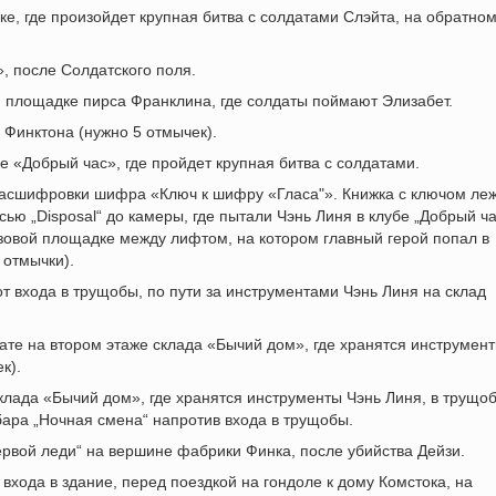
ке, где произойдет крупная битва с солдатами Слэйта, на обратно
, после Солдатского поля.
й площадке пирса Франклина, где солдаты поймают Элизабет.
 Финктона (нужно 5 отмычек).
бе «Добрый час», где пройдет крупная битва с солдатами.
расшифровки шифра «Ключ к шифру «Гласа"». Книжка с ключом ле
сью „Disposal“ до камеры, где пытали Чэнь Линя в клубе „Добрый ча
зовой площадке между лифтом, на котором главный герой попал в
 отмычки).
от входа в трущобы, по пути за инструментами Чэнь Линя на склад
ате на втором этаже склада «Бычий дом», где хранятся инструмен
к).
склада «Бычий дом», где хранятся инструменты Чэнь Линя, в трущоб
бара „Ночная смена“ напротив входа в трущобы.
ервой леди“ на вершине фабрики Финка, после убийства Дейзи.
т входа в здание, перед поездкой на гондоле к дому Комстока, на