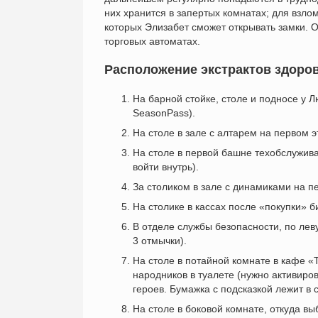
них хранится в запертых комнатах; для взло
которых Элизабет сможет открывать замки. 
торговых автоматах.
Расположение экстрактов здоровья
На барной стойке, столе и подносе у 
SeasonPass).
На столе в зале с алтарем на первом 
На столе в первой башне техобслужива
войти внутрь).
За столиком в зале с динамиками на п
На столике в кассах после «покупки» 
В отделе службы безопасности, по лев
3 отмычки).
На столе в потайной комнате в кафе «T
народников в туалете (нужно активиро
героев. Бумажка с подсказкой лежит в 
На столе в боковой комнате, откуда вы