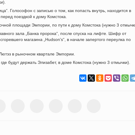
и).
ца“. Голософон с записью о том, как попасть внутрь, находится в
перед поездкой к дому Комстока.
очной площади Эмпории, по пути к дому Комстока (нужно 3 отмычк
лавного зала „Банка пророка“, после спуска на лифте. Шифр от
сгоревшего магазина „Hudson's“, в начале запертого переулка по
 Лютэз в рыночном квартале Эмпории.
где будут держать Элизабет, в доме Комстока (нужно 3 отмычки).