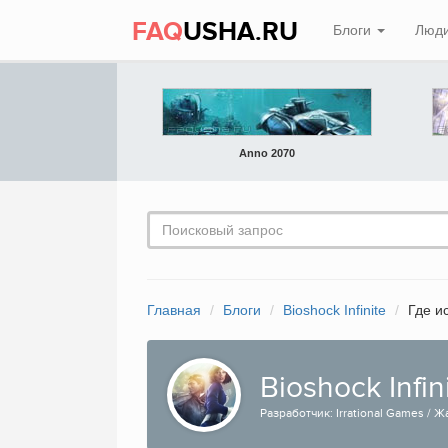
FAQ
USHA.RU
Блоги
Люд
Anno 2070
Главная
Блоги
Bioshock Infinite
Где и
Bioshock Infin
Разработчик: Irrational Games / Жа