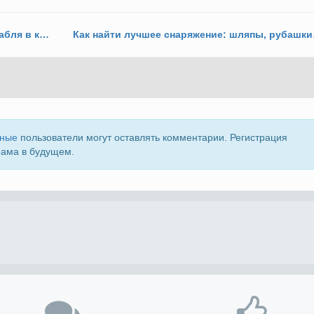
Как защитить командную палубу дирижабля в концовке игры?
Как найт
нные
пользователи могут оставлять комментарии. Регистрация
пама в будущем.