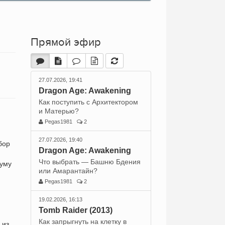
Прямой эфир
27.07.2026, 19:41
Dragon Age: Awakening
Как поступить с Архитектором
и Матерью?
Pegas1981
2
й
27.07.2026, 19:40
бор
Dragon Age: Awakening
Что выбрать — Башню Бдения
муму
или Амарантайн?
Pegas1981
2
19.02.2026, 16:13
Tomb Raider (2013)
Как запрыгнуть на клетку в
 из