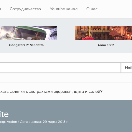
и
Сотрудничество
Youtube канал
О нас
Gangsters 2: Vendetta
Anno 1602
Най
скать склянки с экстрактами здоровья, щита и солей?
ite
нр: Action / Дата выхода: 29 марта 2013 г.