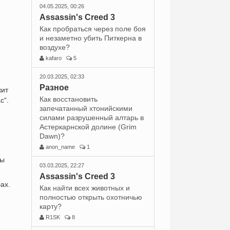
04.05.2025, 00:26
м
Assassin's Creed 3
Как пробраться через поле боя
и незаметно убить Питкерна в
воздухе?
kafaro
5
20.03.2025, 02:33
Разное
жит
Как восстановить
с“.
запечатанный хтонийскими
силами разрушенный алтарь в
Астеркарнской долине (Grim
Dawn)?
anon_name
1
ты
03.03.2025, 22:27
Assassin's Creed 3
ах.
Как найти всех животных и
полностью открыть охотничью
карту?
R1SK
8