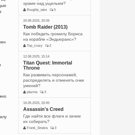
храме над ущельем?
щью
Roughly_take
5
в
20.08.2025, 20:39
Tomb Raider (2013)
Как победить громилу Бориса
на корабле «Эндьюранс»?
жен
Top_crazy
2
12.08.2025, 15:14
Titan Quest: Immortal
и
Throne
Как развивать персонажей,
распределять и отменять очки
умений?
plazma
3
жно
16.05.2025, 20:45
Assassin's Creed
Где найти все флаги и зачем
Залу
их собирать?
Frank_Sinatra
3