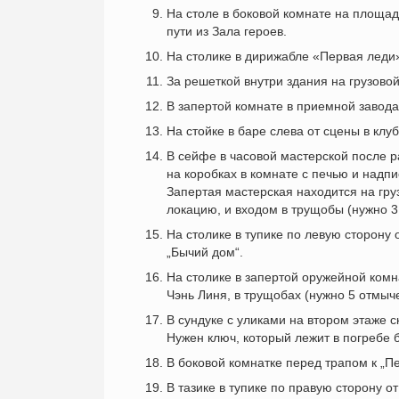
На столе в боковой комнате на площад
пути из Зала героев.
На столике в дирижабле «Первая леди»
За решеткой внутри здания на грузово
В запертой комнате в приемной завода
На стойке в баре слева от сцены в клу
В сейфе в часовой мастерской после 
на коробках в комнате с печью и надпи
Запертая мастерская находится на гру
локацию, и входом в трущобы (нужно 3
На столике в тупике по левую сторону 
„Бычий дом“.
На столике в запертой оружейной комн
Чэнь Линя, в трущобах (нужно 5 отмыче
В сундуке с уликами на втором этаже 
Нужен ключ, который лежит в погребе 
В боковой комнатке перед трапом к „П
В тазике в тупике по правую сторону о