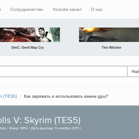
и
Сотрудничество
Youtube канал
О нас
DmC: Devil May Cry
The Witcher
Най
im (TES5)
Как заряжать и использовать камни душ?
lls V: Skyrim (TES5)
os / Жанр: RPG / Дата выхода: 11 ноября 2011 г.