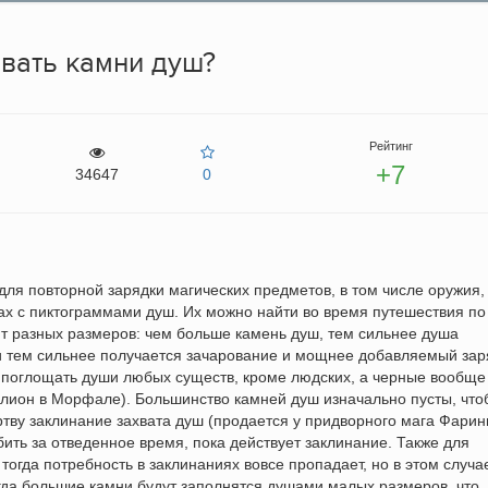
овать камни душ?
Рейтинг
+7
34647
0
ля повторной зарядки магических предметов, в том числе оружия,
ах с пиктограммами душ. Их можно найти во время путешествия по
ют разных размеров: чем больше камень душ, тем сильнее душа
 и тем сильнее получается зачарование и мощнее добавляемый зар
т поглощать души любых существ, кроме людских, а черные вообще
лион в Морфале). Большинство камней душ изначально пусты, что
ртву заклинание захвата душ (продается у придворного мага Фарин
бить за отведенное время, пока действует заклинание. Также для
тогда потребность в заклинаниях вовсе пропадает, но в этом случа
гда большие камни будут заполнятся душами малых размеров, что