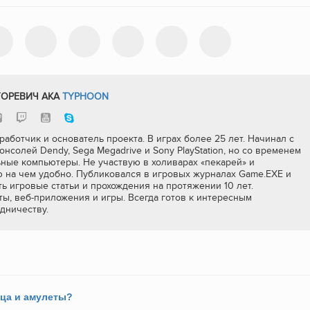
ГОРЕВИЧ AKA
TYPHOON
работчик и основатель проекта. В играх более 25 лет. Начинал с
онсолей Dendy, Sega Megadrive и Sony PlayStation, но со временем
ные компьютеры. Не участвую в холиварах «пекарей» и
ю на чем удобно. Публиковался в игровых журналах Game.EXE и
ь игровые статьи и прохождения на протяжении 10 лет.
ы, веб-приложения и игры. Всегда готов к интересным
дничеству.
ьца и амулеты?