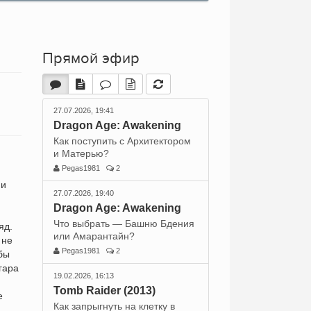
Прямой эфир
27.07.2026, 19:41
Dragon Age: Awakening
Как поступить с Архитектором
и Матерью?
Pegas1981
2
 и
27.07.2026, 19:40
Dragon Age: Awakening
Что выбрать — Башню Бдения
яд.
или Амарантайн?
 не
Pegas1981
2
бы
гара
19.02.2026, 16:13
Tomb Raider (2013)
е
Как запрыгнуть на клетку в