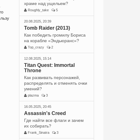
храме над ущельем?
а
Roughly_take
5
то
ользу
20.08.2025, 20:39
Tomb Raider (2013)
Как победить громилу Бориса
на корабле «Эндьюранс»?
Top_crazy
2
12.08.2025, 15:14
Titan Quest: Immortal
Throne
Как развивать персонажей,
распределять и отменять очки
умений?
plazma
3
16.05.2025, 20:45
Assassin's Creed
Где найти все флаги и зачем
их собирать?
Frank_Sinatra
3
,