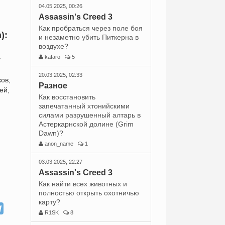
04.05.2025, 00:26
Assassin's Creed 3
Как пробраться через поле боя
):
и незаметно убить Питкерна в
воздухе?
,
kafaro
5
20.03.2025, 02:33
ов,
Разное
ей,
Как восстановить
запечатанный хтонийскими
силами разрушенный алтарь в
Астеркарнской долине (Grim
Dawn)?
anon_name
1
03.03.2025, 22:27
Assassin's Creed 3
Как найти всех животных и
полностью открыть охотничью
карту?
R1SK
8