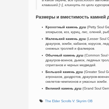
а какие беречь, все происходит автом
клавишей [~], кликнуть по цели курсором
Размеры и вместимость камней душ
Крохотный камень душ
(Petty Soul G
злокрысов, коз, куриц, лис, оленей, ры
Маленький камень душ
(Lesser Soul 
драугров, зомби, кабанов, корусов, ле
снежных троллей и фалмеров.
Обычный камень душ
(Common Soul G
драугров-воинов, дымок, ледяных трол
спригганов и черных медведей.
Большой камень душ
(Greater Soul 
атронахов, даэдротов, драугров-воена
скелетов-чемпионов и ужасных зомби.
Великий камень душ
(Grand Soul Gem
The Elder Scrolls V: Skyrim ОВ