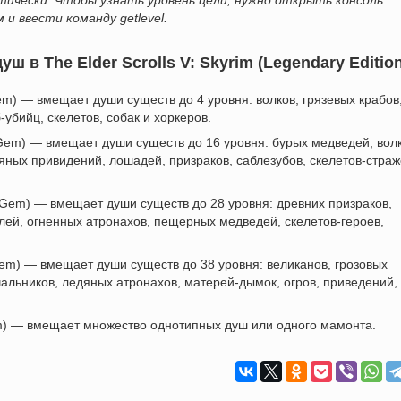
атически. Чтобы узнать уровень цели, нужно открыть консоль
 и ввести команду getlevel.
 в The Elder Scrolls V: Skyrim (Legendary Edition
em) — вмещает души существ до 4 уровня: волков, грязевых крабов
б-убийц, скелетов, собак и хоркеров.
Gem) — вмещает души существ до 16 уровня: бурых медведей, волк
дяных привидений, лошадей, призраков, саблезубов, скелетов-страж
em) — вмещает души существ до 28 уровня: древних призраков,
лей, огненных атронахов, пещерных медведей, скелетов-героев,
Gem) — вмещает души существ до 38 уровня: великанов, грозовых
чальников, ледяных атронахов, матерей-дымок, огров, приведений,
) — вмещает множество однотипных душ или одного мамонта.