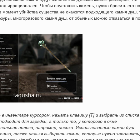
дход иррационален. Чтобы опустошить камень, нужно бросить его н
 в момент убийства существа не окажется подходящего камня душ, 
зуры, многоразового камня душ, от обычных можно отказаться в п
 в инвентаре курсором, нажать клавишу [T] и выбрать из списка
подходит для зарядки, а только то, у которого в окне
альная полоса, например, посохи. Использованные камни душ
ению, также нельзя выбирать камни, которые нужно заполнять