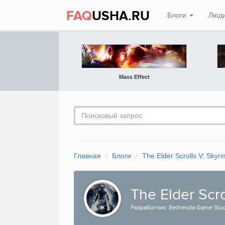
FAQ
USHA.RU
Блоги
Люд
Mass Effect
Главная
Блоги
The Elder Scrolls V: Skyr
The Elder Scro
Разработчик: Bethesda Game Studi