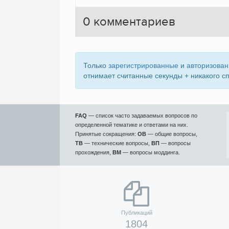
0
комментариев
Только
зарегистрированные
и
авторизова
отнимает считанные секунды + никакого с
FAQ
— список часто задаваемых вопросов по
определенной тематике и ответами на них.
Принятые сокращения:
ОВ
— общие вопросы,
ТВ
— технические вопросы,
ВП
— вопросы
прохождения,
ВМ
— вопросы моддинга.
Публикаций
1804