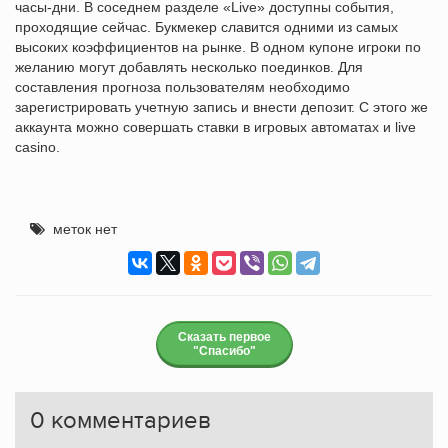
часы-дни. В соседнем разделе «Live» доступны события,
проходящие сейчас. Букмекер славится одними из самых
высоких коэффициентов на рынке. В одном купоне игроки по
желанию могут добавлять несколько поединков. Для
составления прогноза пользователям необходимо
зарегистрировать учетную запись и внести депозит. С этого же
аккаунта можно совершать ставки в игровых автоматах и live
casino.
меток нет
Сказать первое
"Спасибо"
0
комментариев