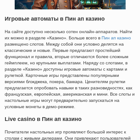
Игровые автоматы в Пин ап казино
На сайте доступно несколько сотен онлайн-аппаратов. Найти
их можно в разделе «Казино». Больше всего в
Пин ап казино
размещено слотов. Между собой они условно делятся на
классические и новые. Первые предлагают простейший
функционал и правила, вторые отличаются более сложным
геймплеем, но крупными выплатами. Наряду со слотами, в
разделе «Казино» доступны игровые автоматы с картами и
рулеткой. Карточные игры представлены популярными
версиями блэкджека, покера, баккара. Ценителям рулетки
предлагается опробовать навыки в таких разновидностях, как
французская, европейская, американская и мини. Все слоты и
настольные игры могут предварительно запускаться на
условные монеты в демо-режиме.
Live casino в Пин ап казино
Почитатели настольных игр проявляют большой интерес к
столам с живыми дилерами. Они привлекают пользователей