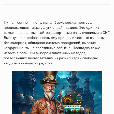
Пин ап казино — популярная букмекерская контора,
предлагающая также услуги онлайн-казино. Это один из
самых посещаемых сайтов с азартными развлечениями в СНГ.
Высокую востребованность ему принесли честные выплаты
без задержек, обширная система поощрений, высокие
коэффициенты на спортивные события. Площадка также
известна большим выбором платежных методов,
позволяющих пользователям из разных стран свободно
вводить и выводить средства.