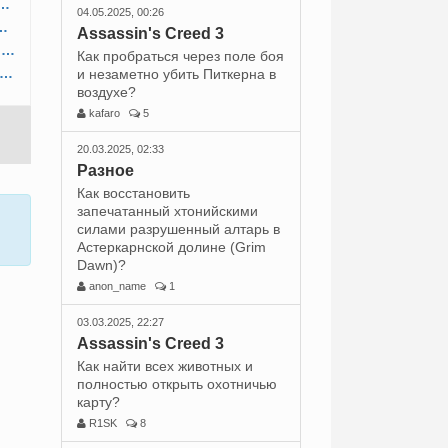
астроить или изменить сложность игры?
04.05.2025, 00:26
полнения побочных заданий?
Assassin's Creed 3
Как правильно организовать процесс доставки товаров и сырья?
Как пробраться через поле боя
 повысить производительность предприятий и ферм?
и незаметно убить Питкерна в
воздухе?
kafaro
5
20.03.2025, 02:33
Разное
Как восстановить
запечатанный хтонийскими
силами разрушенный алтарь в
Астеркарнской долине (Grim
Dawn)?
anon_name
1
03.03.2025, 22:27
Assassin's Creed 3
Как найти всех животных и
полностью открыть охотничью
карту?
R1SK
8