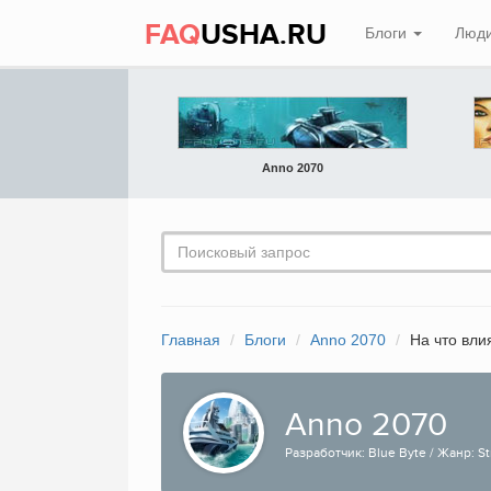
FAQ
USHA.RU
Блоги
Люд
Anno 2070
Главная
Блоги
Anno 2070
На что вли
Anno 2070
Разработчик: Blue Byte / Жанр: Str