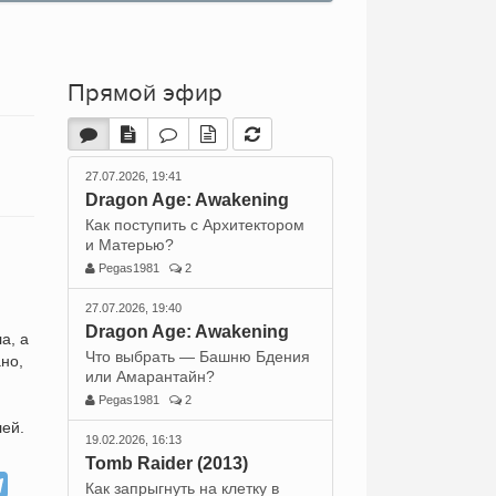
Прямой эфир
27.07.2026, 19:41
Dragon Age: Awakening
Как поступить с Архитектором
и Матерью?
Pegas1981
2
27.07.2026, 19:40
Dragon Age: Awakening
а, а
Что выбрать — Башню Бдения
но,
или Амарантайн?
Pegas1981
2
лей.
19.02.2026, 16:13
Tomb Raider (2013)
Как запрыгнуть на клетку в