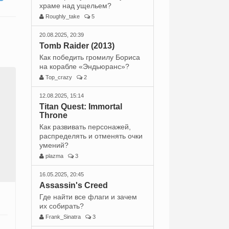
храме над ущельем?
Roughly_take
5
20.08.2025, 20:39
Tomb Raider (2013)
Как победить громилу Бориса
на корабле «Эндьюранс»?
Top_crazy
2
12.08.2025, 15:14
Titan Quest: Immortal
Throne
Как развивать персонажей,
распределять и отменять очки
умений?
plazma
3
16.05.2025, 20:45
Assassin's Creed
Где найти все флаги и зачем
их собирать?
Frank_Sinatra
3