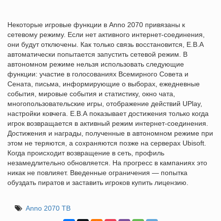
Некоторые игровые функции в Anno 2070 привязаны к
сетевому режиму. Если нет активного интернет-соединения,
они будут отключены. Как только связь восстановится, Е.В.А
автоматически попытается запустить сетевой режим. В
автономном режиме нельзя использовать следующие
функции: участие в голосованиях Всемирного Совета и
Сената, письма, информирующие о выборах, ежедневные
события, мировые события и статистику, окно чата,
многопользовательские игры, отображение действий UPlay,
настройки ковчега. Е.В.А показывает достижения только когда
игрок возвращается в активный режим интернет-соединения.
Достижения и награды, полученные в автономном режиме при
этом не теряются, а сохраняются позже на серверах Ubisoft.
Когда происходит возвращение в сеть, профиль
незамедлительно обновляется. На прогресс в кампаниях это
никак не повлияет. Введенные ограничения — попытка
обуздать пиратов и заставить игроков купить лицензию.
Anno 2070 ТВ