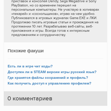
приставок и консолей Dendy, Sega Megadrive и Sony
PlayStation, но со временем перешел на
персональные компьютеры. Не участвую в холиварах
«пекарей» и «соснольщиков», играю на чем удобно.
Публиковался в игровых журналах Game.EXE и ЛКИ.
Продолжаю писать игровые статьи и прохождения на
протяжении 10 лет. Разрабатываю веб-сайты, веб-
приложения и игры. Всегда готов к интересным
предложениям и сотрудничеству.
Похожие факуши
Есть ли в игре чит коды?
Доступен ли в STEAM версии игры русский язык?
Где хранятся файлы сохранений и профиль?
Как получить доступ к управлению профилем?
0
комментариев