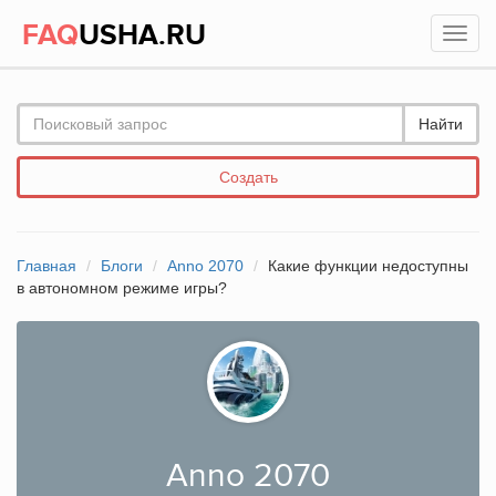
FAQ
USHA.RU
Найти
Создать
Главная
Блоги
Anno 2070
Какие функции недоступны
в автономном режиме игры?
Anno 2070