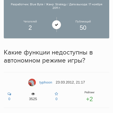
Разработчик: Blue Byte / Жанр: Strategy / Дата выхода: 17 ноября
2011 г.
Читателей
Публикаций
2
50
Какие функции недоступны в
автономном режиме игры?
typhoon
23.03.2012, 21:17
Рейтинг
+2
0
3525
0