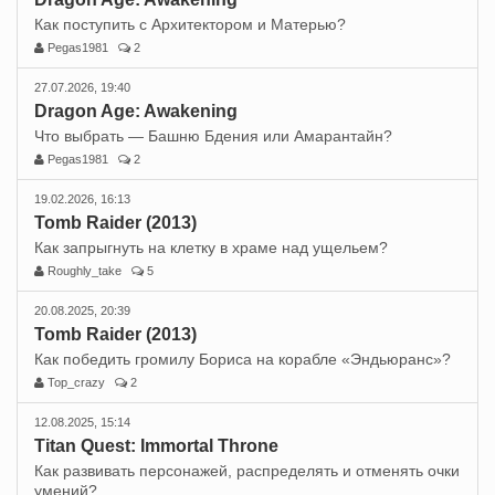
Как поступить с Архитектором и Матерью?
Pegas1981
2
27.07.2026, 19:40
Dragon Age: Awakening
Что выбрать — Башню Бдения или Амарантайн?
Pegas1981
2
19.02.2026, 16:13
Tomb Raider (2013)
Как запрыгнуть на клетку в храме над ущельем?
Roughly_take
5
20.08.2025, 20:39
Tomb Raider (2013)
Как победить громилу Бориса на корабле «Эндьюранс»?
Top_crazy
2
12.08.2025, 15:14
Titan Quest: Immortal Throne
Как развивать персонажей, распределять и отменять очки
умений?