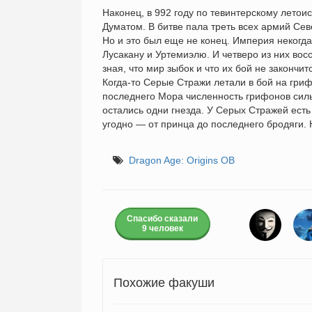
Наконец, в 992 году по тевинтерскому летои
Думатом. В битве пала треть всех армий Сев
Но и это был еще не конец. Империя некогда
Лусакану и Уртемиэлю. И четверо из них вос
зная, что мир зыбок и что их бой не закончит
Когда-то Серые Стражи летали в бой на гри
последнего Мора численность грифонов силь
остались одни гнезда. У Серых Стражей есть
угодно — от принца до последнего бродяги. Н
Dragon Age: Origins ОВ
Спасибо сказали
9 человек
Похожие факуши