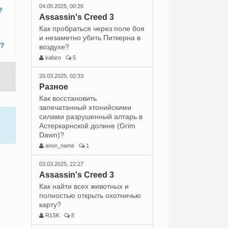
04.05.2025, 00:26
?
Assassin's Creed 3
Как пробраться через поле боя
и незаметно убить Питкерна в
в?
воздухе?
kafaro
5
20.03.2025, 02:33
Разное
Как восстановить
запечатанный хтонийскими
силами разрушенный алтарь в
Астеркарнской долине (Grim
Dawn)?
anon_name
1
03.03.2025, 22:27
Assassin's Creed 3
Как найти всех животных и
полностью открыть охотничью
карту?
R1SK
8