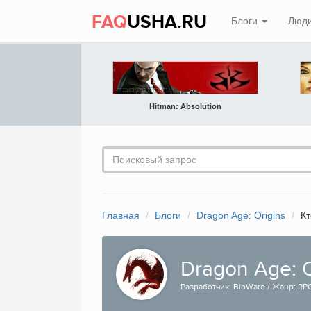
FAQ
USHA.RU
Блоги
Люд
Hitman: Absolution
Главная
Блоги
Dragon Age: Origins
Кт
Dragon Age: O
Разработчик: BioWare / Жанр: RPG