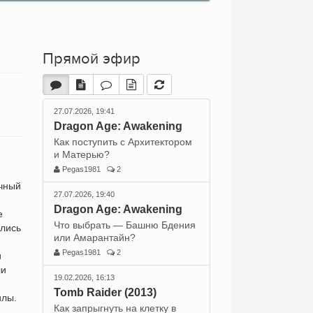
Прямой эфир
27.07.2026, 19:41
Dragon Age: Awakening
Как поступить с Архитектором
и Матерью?
Pegas1981
2
очный
27.07.2026, 19:40
Dragon Age: Awakening
е
Что выбрать — Башню Бдения
ались
или Амарантайн?
Pegas1981
2
и
ли
19.02.2026, 16:13
Tomb Raider (2013)
илы.
Как запрыгнуть на клетку в