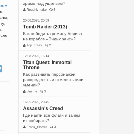
храме над ущельем?
оном
Roughly_take
5
ю.
алю,
20.08.2025, 20:39
ту,
Tomb Raider (2013)
в.
Как победить громилу Бориса
осле
на корабле «Эндьюранс»?
Top_crazy
2
о
12.08.2025, 15:14
Titan Quest: Immortal
Throne
Как развивать персонажей,
распределять и отменять очки
умений?
plazma
3
16.05.2025, 20:45
Assassin's Creed
Где найти все флаги и зачем
их собирать?
Frank_Sinatra
3