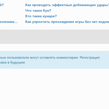
й?
Как проводить эффектные добивающие удары
Что такое Кун?
Кто такие кунари?
В какой последовательности набирать союзников против Мора?
Как упростить прохождение игры без чит кодо
нные
пользователи могут оставлять комментарии. Регистрация
пама в будущем.