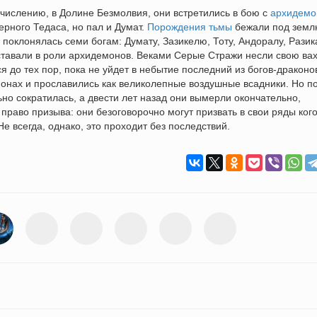
счислению, в Долине Безмолвия, они встретились в бою с
архидем
ерного Тедаса, но пал и Думат.
Порождения тьмы
бежали под земл
 поклонялась семи богам: Думату, Зазикелю, Тоту, Андоралу, Разик
ставали в роли архидемонов. Веками Серые Стражи несли свою вах
ся до тех пор, пока не уйдет в небытие последний из богов-драконо
фонах и прославились как великолепные воздушные всадники. Но п
но сократилась, а двести лет назад они вымерли окончательно,
 право призыва: они безоговорочно могут призвать в свои ряды ког
е всегда, однако, это проходит без последствий.