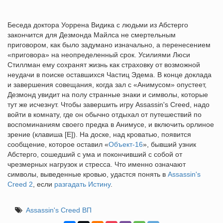
Беседа доктора Уоррена Видика с людьми из Абстерго
закончится для Дезмонда Майлса не смертельным
приговором, как было задумано изначально, а перенесением
«приговора» на неопределенный срок. Усилиями Люси
Стиллман ему сохранят жизнь как страховку от возможной
неудачи в поиске оставшихся Частиц Эдема. В конце доклада
и завершения совещания, когда зал с «Анимусом» опустеет,
Дезмонд увидит на полу странные знаки и символы, которые
тут же исчезнут. Чтобы завершить игру Assassin's Creed, надо
войти в комнату, где он обычно отдыхал от путешествий по
воспоминаниям своего предка в Анимусе, и включить орлиное
зрение (клавиша [E]). На доске, над кроватью, появится
сообщение, которое оставил «
Объект-16
», бывший узник
Абстерго, сошедший с ума и покончивший с собой от
чрезмерных нагрузок и стресса. Что именно означают
символы, выведенные кровью, удастся понять в
Assassin's
Creed 2
, если
разгадать Истину
.
Assassin's Creed ВП