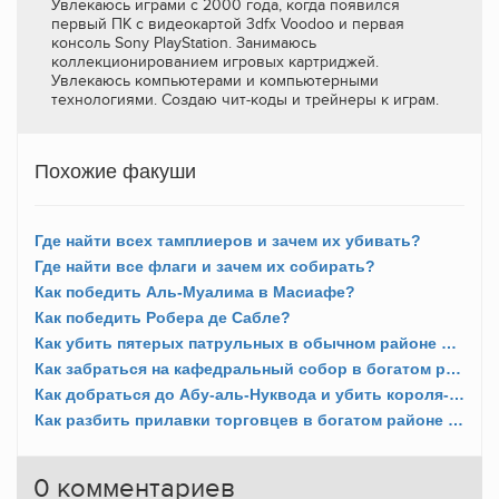
Увлекаюсь играми с 2000 года, когда появился
первый ПК с видеокартой 3dfx Voodoo и первая
консоль Sony PlayStation. Занимаюсь
коллекционированием игровых картриджей.
Увлекаюсь компьютерами и компьютерными
технологиями. Создаю чит-коды и трейнеры к играм.
Похожие факуши
Где найти всех тамплиеров и зачем их убивать?
Где найти все флаги и зачем их собирать?
Как победить Аль-Муалима в Масиафе?
Как победить Робера де Сабле?
Как убить пятерых патрульных в обычном районе Дамаска?
Как забраться на кафедральный собор в богатом районе Акры?
Как добраться до Абу-аль-Нуквода и убить короля-купца Дамаска?
Как разбить прилавки торговцев в богатом районе Дамаска?
0
комментариев