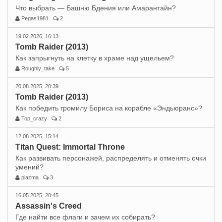
Что выбрать — Башню Бдения или Амарантайн?
Pegas1981
2
19.02.2026, 16:13
Tomb Raider (2013)
Как запрыгнуть на клетку в храме над ущельем?
Roughly_take
5
20.08.2025, 20:39
Tomb Raider (2013)
Как победить громилу Бориса на корабле «Эндьюранс»?
Top_crazy
2
12.08.2025, 15:14
Titan Quest: Immortal Throne
Как развивать персонажей, распределять и отменять очки
умений?
plazma
3
16.05.2025, 20:45
Assassin's Creed
Где найти все флаги и зачем их собирать?