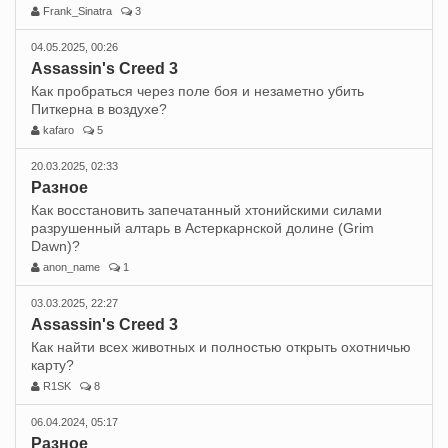
Frank_Sinatra
3
04.05.2025, 00:26
Assassin's Creed 3
Как пробраться через поле боя и незаметно убить
Питкерна в воздухе?
kafaro
5
20.03.2025, 02:33
Разное
Как восстановить запечатанный хтонийскими силами
разрушенный алтарь в Астеркарнской долине (Grim
Dawn)?
anon_name
1
03.03.2025, 22:27
Assassin's Creed 3
Как найти всех животных и полностью открыть охотничью
карту?
R1SK
8
06.04.2024, 05:17
Разное