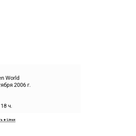
n World
ября 2006 г.
18 ч.
ь в Linux