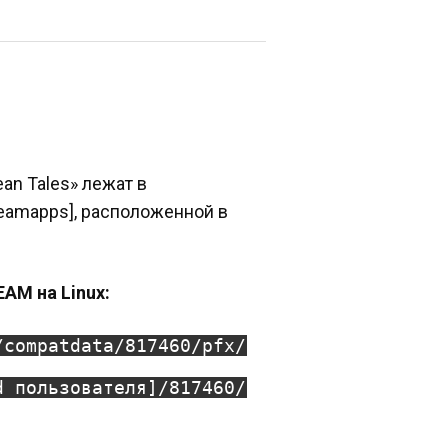
ean Tales» лежат в
teamapps], расположенной в
AM на Linux:
/compatdata/817460/pfx/
d пользователя]/817460/