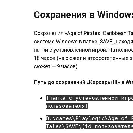
Сохранения в Window
Сохранения «Age of Pirates: Caribbean 
системе Windows в папке [SAVE], нахо
папки с установленной игрой. На полн
18 часов (на сюжет и второстепенные з
сюжет — 9 часов).
Путь до сохранений «Корсары III» в Wi
[папка с установленной игр
пользователя]
D:\games\Playlogic\Age of 
Tales\SAVE\[id пользовател