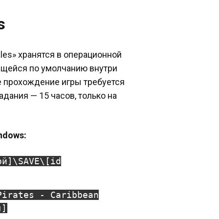
s
Tales» хранятся в операционной
дящейся по умолчанию внутри
ое прохождение игры требуется
адания — 15 часов, только на
ndows:
ой]\SAVE\[id
Pirates - Caribbean
я]