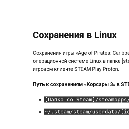
Сохранения в Linux
Сохранения игры «Age of Pirates: Caribb
операционной системе Linux в папке [s
игровом клиенте STEAM Play Proton.
Путь к сохранениям «Корсары 3» в STE
[Папка со Steam]/steamapps
~/.steam/steam/userdata/[i