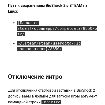
Путь к сохранениям BioShock 2 в STEAM на
Linux:
[Папка со
Steam]/steamapps/compatdata/8850/p
fx/
~/.steam/steam/userdata/[id
пользователя]/8850/
Отключение интро
Для отключения стартовой заставки в BioShock 2
дописываем в ярлыке для запуска игры аргумент
командной строки
-nointro
.