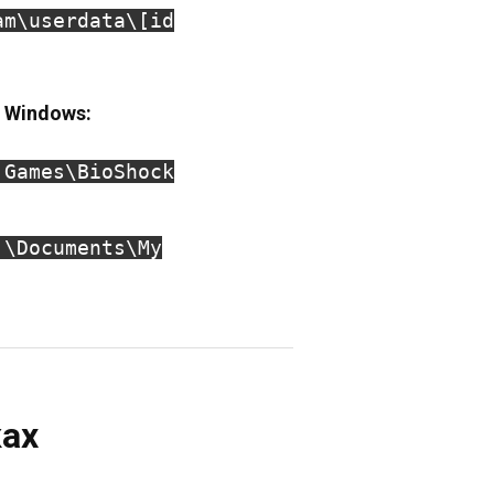
am\userdata\[id
в Windows:
 Games\BioShock
]\Documents\My
ках