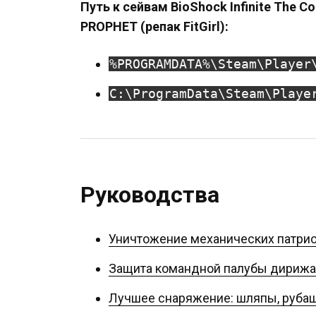
Путь к сейвам BioShock Infinite The Co
PROPHET (репак FitGirl):
%PROGRAMDATA%\Steam\Player
C:\ProgramData\Steam\Playe
Руководства
Уничтожение механических патрио
Защита командной палубы дирижа
Лучшее снаряжение: шляпы, рубаш