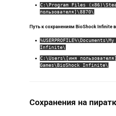
C:\Program Files (x86)\Ste
пользователя]\8870\
Путь к сохранениям BioShock Infinite 
%USERPROFILE%\Documents\My
Infinite\
C:\Users\[имя пользователя
Games\BioShock Infinite\
Сохранения на пират