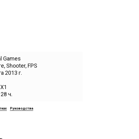
nal Games
re
,
Shooter
,
FPS
а 2013 г.
,
X1
28 ч.
тках
Руководства