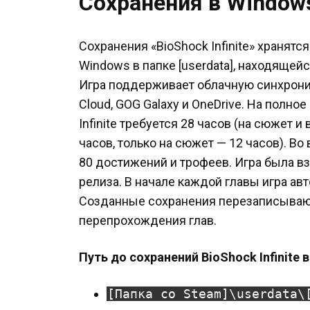
Сохранения в Window
Сохранения «BioShock Infinite» хранятс
Windows в папке [userdata], находящей
Игра поддерживает облачную синхрони
Cloud, GOG Galaxy и OneDrive. На полн
Infinite требуется 28 часов (на сюжет 
часов, только на сюжет — 12 часов). В
80 достижений и трофеев. Игра была в
релиза. В начале каждой главы игра ав
Созданные сохранения перезаписываю
перепрохождения глав.
Путь до сохранений BioShock Infinite
[Папка со Steam]\userdata\