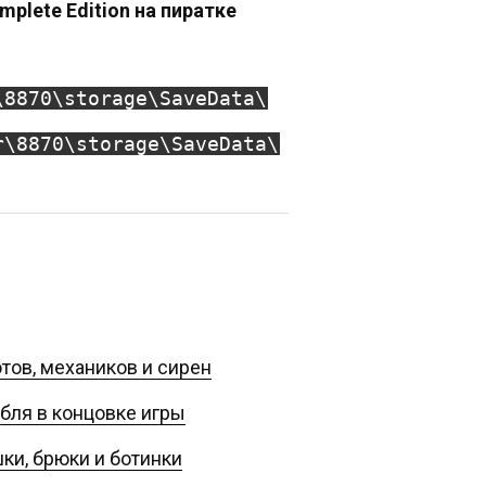
mplete Edition на пиратке
\8870\storage\SaveData\
r\8870\storage\SaveData\
тов, механиков и сирен
бля в концовке игры
ки, брюки и ботинки