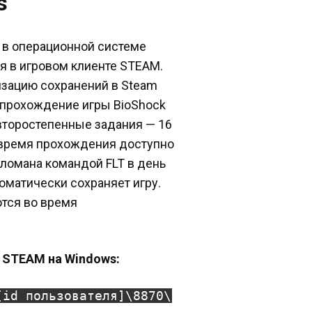
s
я в операционной системе
ся в игровом клиенте STEAM.
зацию сохранений в Steam
ое прохождение игры BioShock
и второстепенные задания — 16
о время прохождения доступно
зломана командой FLT в день
томатически сохраняет игру.
тся во время
 в STEAM на Windows:
[id пользователя]\8870\