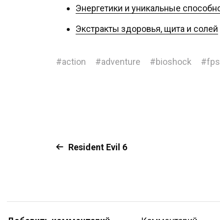
Энергетики и уникальные способн
Экстракты здоровья, щита и солей
#
action
#
adventure
#
bioshock
#
fps
Resident Evil 6