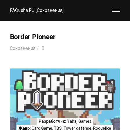
FAQusha.RU [Сохранения]
Border Pioneer
Сохранения
B
Разработчик:
Yahzj Games
Жанр:
Card Game
,
TBS
,
Tower defense
,
Roguelike