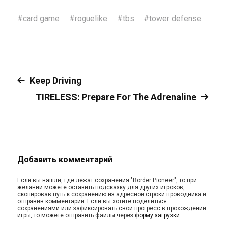
#
card game
#
roguelike
#
tbs
#
tower defense
Keep Driving
TIRELESS: Prepare For The Adrenaline
Добавить комментарий
Если вы нашли, где лежат сохранения "Border Pioneer", то при
желании можете оставить подсказку для других игроков,
скопировав путь к сохранению из адресной строки проводника и
отправив комментарий. Если вы хотите поделиться
сохранениями или зафиксировать свой прогресс в прохождении
игры, то можете отправить файлы через
форму загрузки
.