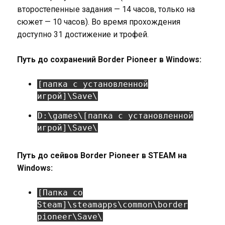
второстепенные задания — 14 часов, только на
сюжет — 10 часов). Во время прохождения
доступно 31 достижение и трофей.
Путь до сохранений Border Pioneer в Windows:
[папка с установленной
игрой]\Save\
D:\games\[папка с установленной
игрой]\Save\
Путь до сейвов Border Pioneer в STEAM на
Windows:
[Папка со
Steam]\steamapps\common\border
pioneer\Save\