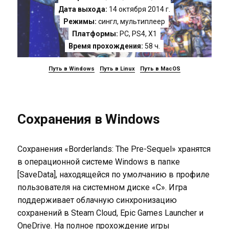
Дата выхода:
14 октября 2014 г.
Режимы:
сингл, мультиплеер
Платформы:
PC
,
PS4
,
X1
Время прохождения:
58 ч.
Путь в Windows
Путь в Linux
Путь в MacOS
Сохранения в Windows
Сохранения «Borderlands: The Pre-Sequel» хранятся
в операционной системе Windows в папке
[SaveData], находящейся по умолчанию в профиле
пользователя на системном диске «C». Игра
поддерживает облачную синхронизацию
сохранений в Steam Cloud, Epic Games Launcher и
OneDrive. На полное прохождение игры