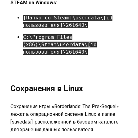
STEAM на Windows:
[Папка со Steam]\userdata\[id
пользователя]\261640\
C:\Program Files
(x86)\Steam\userdata\[id
пользователя]\261640\
Сохранения в Linux
Сохранения игры «Borderlands: The Pre-Sequel»
лежат в операционной системе Linux в папке
[savedata], расположенной в базовом каталоге
для хранения данных пользователя.