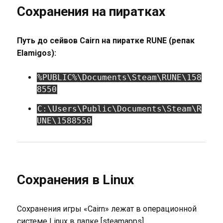
Сохранения на пиратках
Путь до сейвов Cairn на пиратке RUNE (репак
Elamigos):
%PUBLIC%\Documents\Steam\RUNE\158
8550
C:\Users\Public\Documents\Steam\R
UNE\1588550
Сохранения в Linux
Сохранения игры «Cairn» лежат в операционной
системе Linux в папке [steamapps],