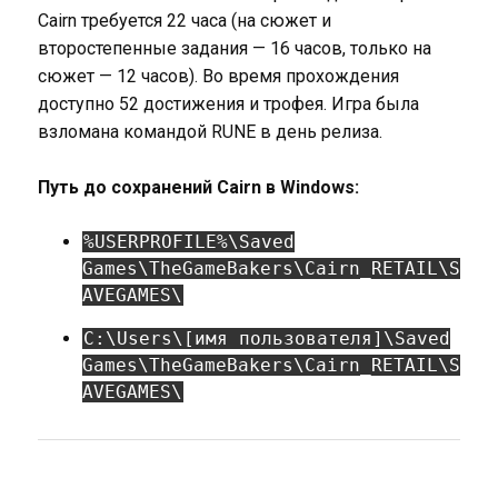
Cairn требуется 22 часа (на сюжет и
второстепенные задания — 16 часов, только на
сюжет — 12 часов). Во время прохождения
доступно 52 достижения и трофея. Игра была
взломана командой RUNE в день релиза.
Путь до сохранений Cairn в Windows:
%USERPROFILE%\Saved
Games\TheGameBakers\Cairn_RETAIL\S
AVEGAMES\
C:\Users\[имя пользователя]\Saved
Games\TheGameBakers\Cairn_RETAIL\S
AVEGAMES\