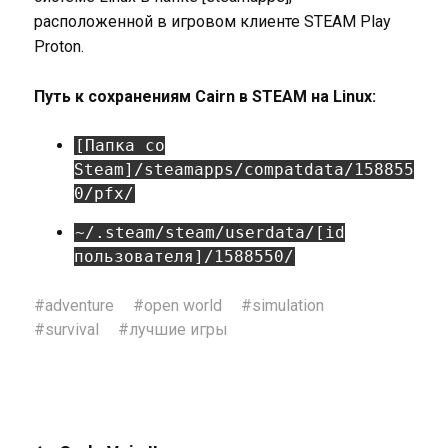
расположенной в игровом клиенте STEAM Play
Proton.
Путь к сохранениям Cairn в STEAM на Linux:
[Папка со
Steam]/steamapps/compatdata/158855
0/pfx/
~/.steam/steam/userdata/[id
пользователя]/1588550/
#
adventure
#
open world
#
simulation
#
survival
#
лучшие игры