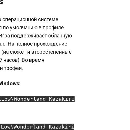
s
в операционной системе
ся по умолчанию в профиле
 Игра поддерживает облачную
oud. На полное прохождение
 (на сюжет и второстепенные
7 часов). Во время
и трофея.
Windows:
lLow\Wonderland Kazakiri
lLow\Wonderland Kazakiri