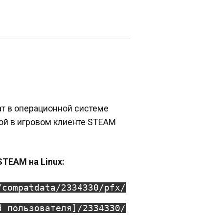
т в операционной системе
ной в игровом клиенте STEAM
TEAM на Linux:
/compatdata/2334330/pfx/
d пользователя]/2334330/