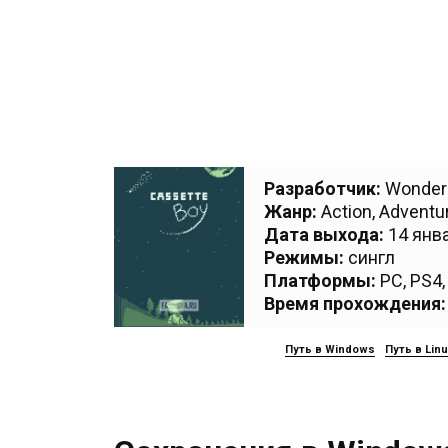
Разработчик:
Wonderl
Жанр:
Action
,
Adventu
Дата выхода:
14 янва
Режимы:
сингл
Платформы:
PC
,
PS4
Время прохождения:
Путь в Windows
Путь в Lin