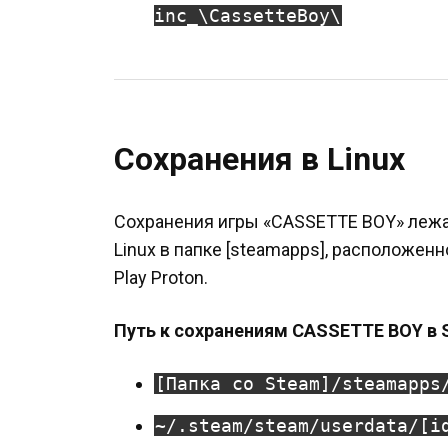
inc_\CassetteBoy\
Сохранения в Linux
Сохранения игры «CASSETTE BOY» лежа
Linux в папке [steamapps], расположен
Play Proton.
Путь к сохранениям CASSETTE BOY в S
[Папка со Steam]/steamapps
~/.steam/steam/userdata/[i