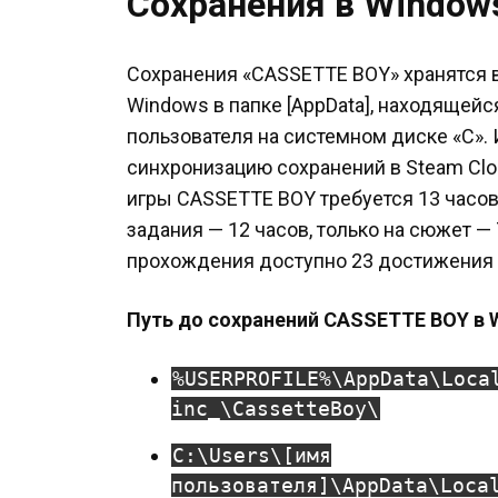
Сохранения в Window
Сохранения «CASSETTE BOY» хранятся 
Windows в папке [AppData], находящей
пользователя на системном диске «C».
синхронизацию сохранений в Steam Cl
игры CASSETTE BOY требуется 13 часов
задания — 12 часов, только на сюжет — 
прохождения доступно 23 достижения 
Путь до сохранений CASSETTE BOY в 
%USERPROFILE%\AppData\Loca
inc_\CassetteBoy\
C:\Users\[имя
пользователя]\AppData\Loca