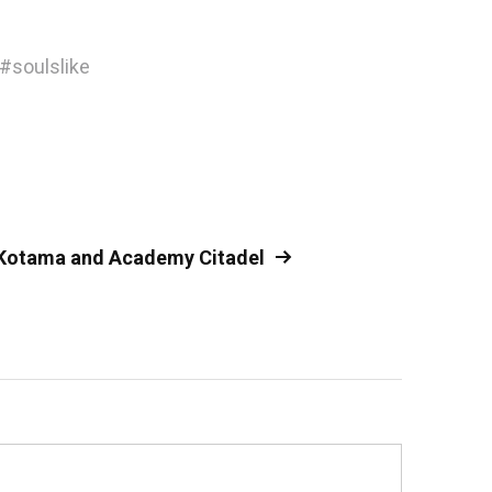
#
soulslike
Kotama and Academy Citadel