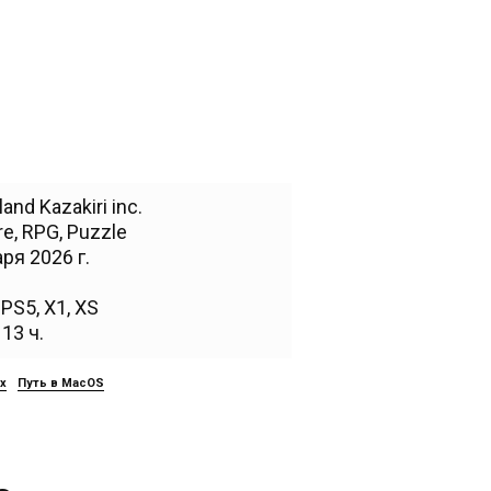
and Kazakiri inc.
re
,
RPG
,
Puzzle
ря 2026 г.
,
PS5
,
X1
,
XS
13 ч.
ux
Путь в MacOS