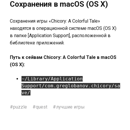
Сохранения в macOS (OS X)
Сохранения игры «Chicory: A Colorful Tale»
находятся в операционной системе macOS (OS X)
в папке [Application Support], расположенной в
библиотеке приложений.
Путь к сейвам Chicory: A Colorful Tale в macOS
(OS X):
~/Library/Application
Support/com.greglobanov.chicory/sa
ve/
#
puzzle
#
quest
#
лучшие игры