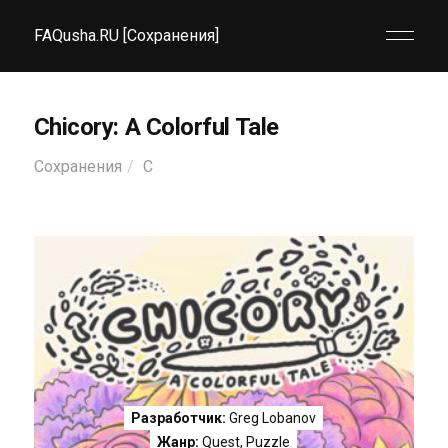
FAQusha.RU [Сохранения]
Chicory: A Colorful Tale
Сохранения
C
Разработчик:
Greg Lobanov
Жанр:
Quest
,
Puzzle