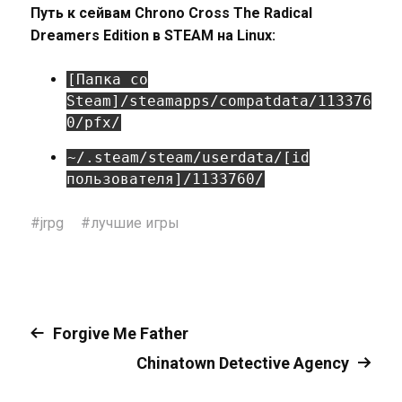
Путь к сейвам Chrono Cross The Radical
Dreamers Edition в STEAM на Linux:
[Папка со
Steam]/steamapps/compatdata/113376
0/pfx/
~/.steam/steam/userdata/[id
пользователя]/1133760/
#
jrpg
#
лучшие игры
Forgive Me Father
Chinatown Detective Agency