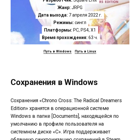
Разработчик:
Square Enix
Жанр:
JRPG
Дата выхода:
7 апреля 2022 г.
Режимы:
сингл
Платформы:
PC
,
PS4
,
X1
Время прохождения:
63 ч.
Путь в Windows
Путь в Linux
Сохранения в Windows
Сохранения «Chrono Cross: The Radical Dreamers
Edition» хранятся в операционной системе
Windows в папке [Documents], находящейся по
умолчанию в профиле пользователя на
системном диске «C». Игра поддерживает
облачную синхронизацию сохранений в Steam