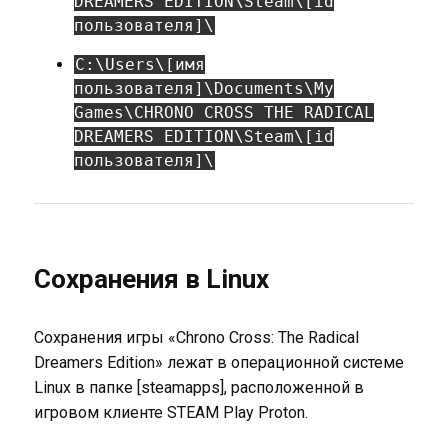
DREAMERS EDITION\Steam\[id
пользователя]\
C:\Users\[имя
пользователя]\Documents\My
Games\CHRONO CROSS THE RADICAL
DREAMERS EDITION\Steam\[id
пользователя]\
Сохранения в Linux
Сохранения игры «Chrono Cross: The Radical
Dreamers Edition» лежат в операционной системе
Linux в папке [steamapps], расположенной в
игровом клиенте STEAM Play Proton.