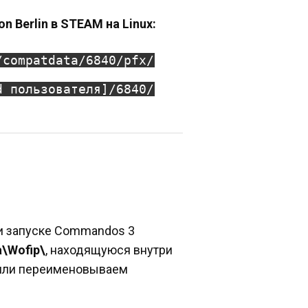
n Berlin в STEAM на Linux:
/compatdata/6840/pfx/
d пользователя]/6840/
ри запуске Commandos 3
a\Wofip\
, находящуюся внутри
м или переименовываем