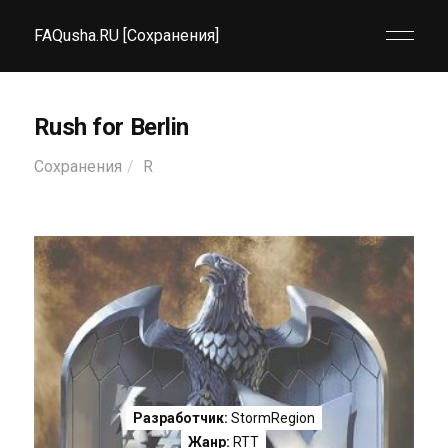
FAQusha.RU [Сохранения]
Rush for Berlin
Сохранения
R
Разработчик:
StormRegion
Жанр:
RTT