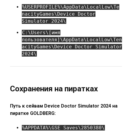
%USERPROFILE%\AppData\LocalLow\Te
nacityGames\Device Doctor
Simulator 2024\
C:\Users\[имя
пользователя]\AppData\LocalLow\Ten
acityGames\Device Doctor Simulator
2024\
Сохранения на пиратках
Путь к сейвам Device Doctor Simulator 2024 на
пиратке GOLDBERG:
%APPDATA%\GSE Saves\2850380\