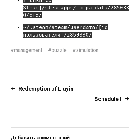
[Папка со
Steam]/steamapps/compatdata/285038
0/pfx/
~/.steam/steam/userdata/[id
пользователя]/2850380/
#
management
#
puzzle
#
simulation
Redemption of Liuyin
Schedule I
Добавить комментарий