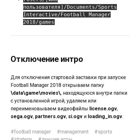
пользователя]/Documents/Sports
Interactive/Football Manager
2018/games
Отключение интро
Для отключения стартовой заставки при запуске
Football Manager 2018 открываем папку
\data\game\movies\
, находящуюся внутри папки
с установленной игрой, удаляем или
переименовываем видеофайлы
license.ogv
,
sega.ogv
,
partners.ogv
,
si.ogv
и
loading_in.ogv
.
#
football manager
#
management
#
sports
#
strategy
#
лучшие игры