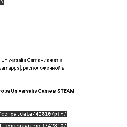
s\
a Universalis Game» лежат в
teamapps], расположенной в
uropa Universalis Game в STEAM
/compatdata/42810/pfx/
d пользователя]/42810/