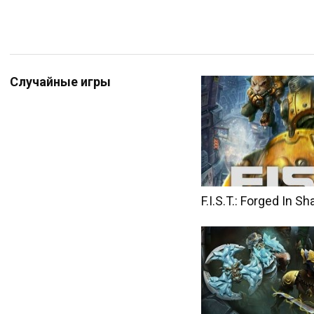
Случайные игры
F.I.S.T.: Forged In 