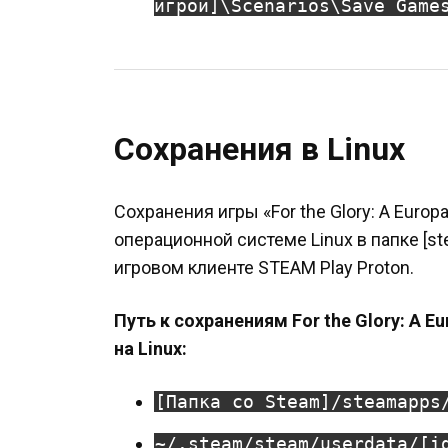
игрой]\Scenarios\Save Game
Сохранения в Linux
Сохранения игры «For the Glory: A Europ
операционной системе Linux в папке [s
игровом клиенте STEAM Play Proton.
Путь к сохранениям For the Glory: A E
на Linux:
[Папка со Steam]/steamapps
~/.steam/steam/userdata/[i