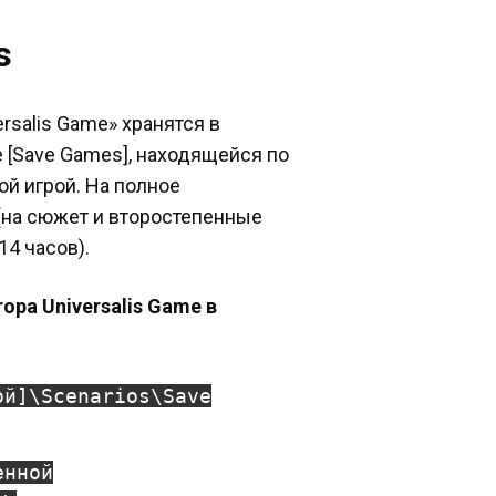
s
ersalis Game» хранятся в
 [Save Games], находящейся по
ой игрой. На полное
(на сюжет и второстепенные
14 часов).
ropa Universalis Game в
ой]\Scenarios\Save
енной