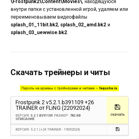
\Frostpunk2\Content\Movies\
, находящуюся
внутри папки с установленной игрой, удаляем или
переименовываем видеофайлы
splash_01_11bit.bk2
,
splash_02_amd.bk2
и
splash_03_uewwise.bk2
.
Скачать трейнеры и читы
Пароль на архивы с трейнерами и читами —
faqusha.ru
Frostpunk 2 v5.2.1.b391109 +26
TRAINER от FLiNG (22092024)
скачать
ВЕРСИЯ:
5.2.1.B391109
РАЗМЕР:
782 KB
ОПИСАНИЕ
ВЕРСИЯ: 5.2.1 (+24 TRAINER - 19092024)