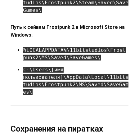
tudios\Frostpunk2\Steam\Saved\Save
Games\
Путь к сейвам Frostpunk 2 в Microsoft Store на
Windows:
%LOCALAPPDATA%\11bitstudios\Frost
punk2\MS\Saved\SaveGames\
C:\Users\[имя
пользователя]\AppData\Local\11bits
tudios\Frostpunk2\MS\Saved\SaveGam
es\
Сохранения на пиратках