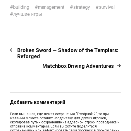
#
building
#
management
#
strategy
#
survival
#
лучшие игры
Broken Sword — Shadow of the Templars:
Reforged
Matchbox Driving Adventures
Добавить комментарий
Если вы нашли, где лежат сохранения "Frostpunk 2", то при
желании можете оставить подсказку для других игроков,
скопировав путь к сохранению из адресной строки проводника и
отправив комментарий. Если вы хотите поделиться
сохранениями или зафиксировать свой прогресс в прохождении