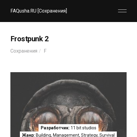
FAQusha.RU [Сохранения]
Frostpunk 2
Сохранения
F
Разработчик:
11 bit studios
Жанр:
Building
,
Management
,
Strategy
,
Survival