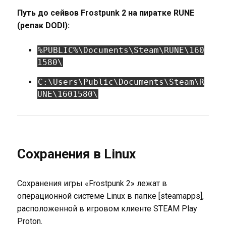
Путь до сейвов Frostpunk 2 на пиратке RUNE
(репак DODI):
%PUBLIC%\Documents\Steam\RUNE\160
1580\
C:\Users\Public\Documents\Steam\R
UNE\1601580\
Сохранения в Linux
Сохранения игры «Frostpunk 2» лежат в
операционной системе Linux в папке [steamapps],
расположенной в игровом клиенте STEAM Play
Proton.