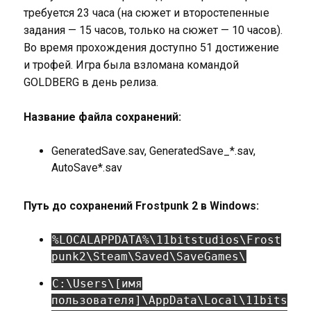
требуется 23 часа (на сюжет и второстепенные
задания — 15 часов, только на сюжет — 10 часов).
Во время прохождения доступно 51 достижение
и трофей. Игра была взломана командой
GOLDBERG в день релиза.
Название файла сохранений:
GeneratedSave.sav, GeneratedSave_*.sav,
AutoSave*.sav
Путь до сохранений Frostpunk 2 в Windows:
%LOCALAPPDATA%\11bitstudios\Frost
punk2\Steam\Saved\SaveGames\
C:\Users\[имя
пользователя]\AppData\Local\11bits