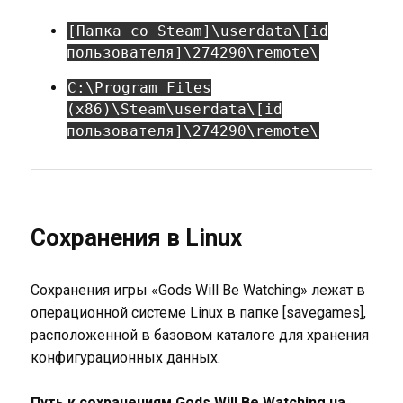
[Папка со Steam]\userdata\[id
пользователя]\274290\remote\
C:\Program Files
(x86)\Steam\userdata\[id
пользователя]\274290\remote\
Сохранения в Linux
Сохранения игры «Gods Will Be Watching» лежат в
операционной системе Linux в папке [savegames],
расположенной в базовом каталоге для хранения
конфигурационных данных.
Путь к сохранениям Gods Will Be Watching на