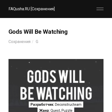
FAQusha.RU [Сохранения]
Gods Will Be Watching
Сохранения
G
Разработчик:
Deconstructeam
Жанр:
Quest
,
Puzzle