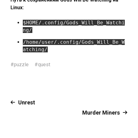
Linux:
$HOME/.config/Gods_Will_Be_Watchi
ng/
/home/user/.config/Gods_Will_Be_W
atching/
#
puzzle
#
quest
Unrest
Murder Miners