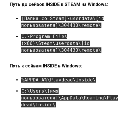
Путь до сейвов INSIDE в STEAM на Windows:
[Папка со Steam]\userdata\[id
пользователя]\304430\remote\
C:\Program Files
(x86)\Steam\userdata\[id
пользователя]\304430\remote\
Путь к сейвам INSIDE в Windows:
%APPDATA%\Playdead\Inside\
C:\Users\[имя
пользователя]\AppData\Roaming\Play
dead\Inside\