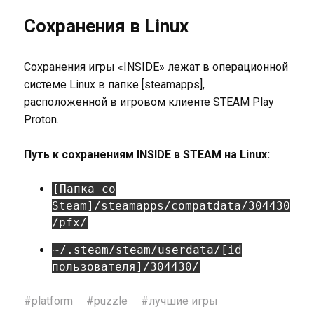
Сохранения в Linux
Сохранения игры «INSIDE» лежат в операционной
системе Linux в папке [steamapps],
расположенной в игровом клиенте STEAM Play
Proton.
Путь к сохранениям INSIDE в STEAM на Linux:
[Папка со
Steam]/steamapps/compatdata/304430
/pfx/
~/.steam/steam/userdata/[id
пользователя]/304430/
#
platform
#
puzzle
#
лучшие игры