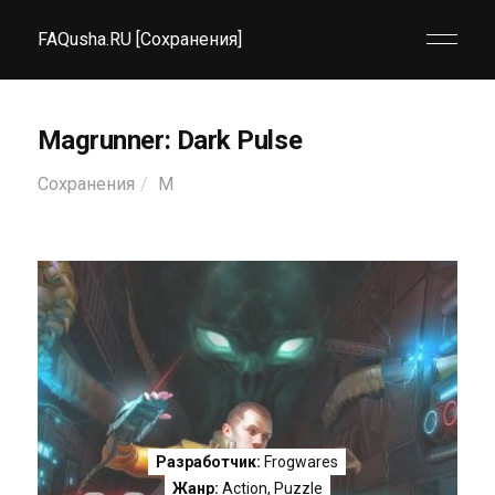
FAQusha.RU [Сохранения]
Magrunner: Dark Pulse
Сохранения
M
Разработчик:
Frogwares
Жанр:
Action
,
Puzzle