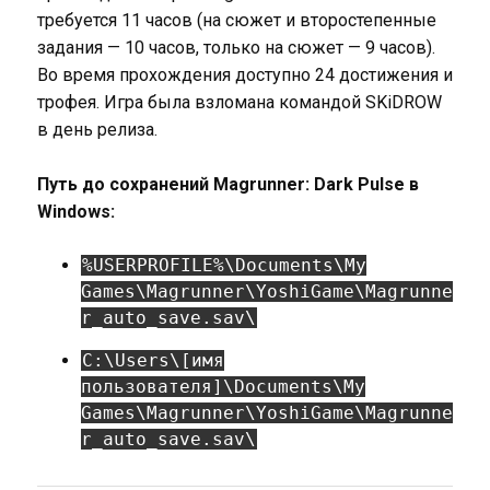
требуется 11 часов (на сюжет и второстепенные
задания — 10 часов, только на сюжет — 9 часов).
Во время прохождения доступно 24 достижения и
трофея. Игра была взломана командой SKiDROW
в день релиза.
Путь до сохранений Magrunner: Dark Pulse в
Windows:
%USERPROFILE%\Documents\My
Games\Magrunner\YoshiGame\Magrunne
r_auto_save.sav\
C:\Users\[имя
пользователя]\Documents\My
Games\Magrunner\YoshiGame\Magrunne
r_auto_save.sav\