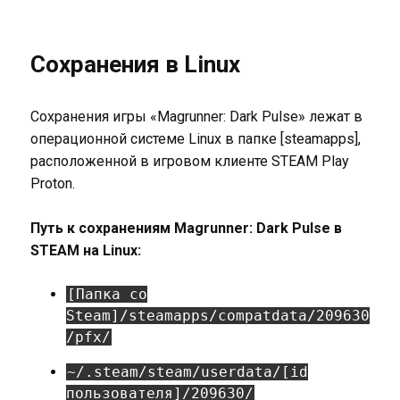
Сохранения в Linux
Сохранения игры «Magrunner: Dark Pulse» лежат в
операционной системе Linux в папке [steamapps],
расположенной в игровом клиенте STEAM Play
Proton.
Путь к сохранениям Magrunner: Dark Pulse в
STEAM на Linux:
[Папка со
Steam]/steamapps/compatdata/209630
/pfx/
~/.steam/steam/userdata/[id
пользователя]/209630/