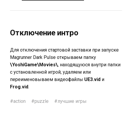
Отключение интро
Для отключения стартовой заставки при запуске
Magrunner Dark Pulse открываем папку
\YoshiGame\Movies\
, находящуюся внутри папки
с установленной игрой, удаляем или
переименовываем видеофайлы
UE3.vid
и
Frog.vid
.
#
action
#
puzzle
#
лучшие игры