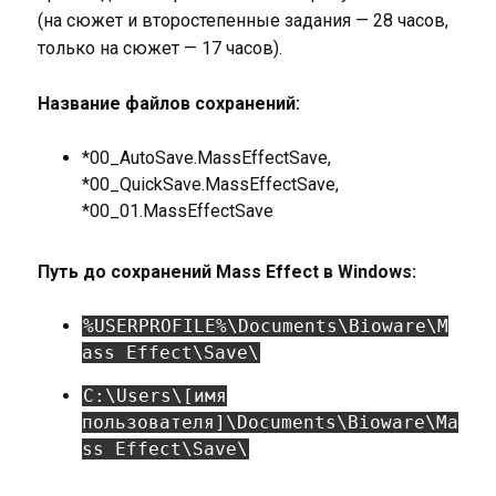
(на сюжет и второстепенные задания — 28 часов,
только на сюжет — 17 часов).
Название файлов сохранений:
*00_AutoSave.MassEffectSave,
*00_QuickSave.MassEffectSave,
*00_01.MassEffectSave
Путь до сохранений Mass Effect в Windows:
%USERPROFILE%\Documents\Bioware\M
ass Effect\Save\
C:\Users\[имя
пользователя]\Documents\Bioware\Ma
ss Effect\Save\