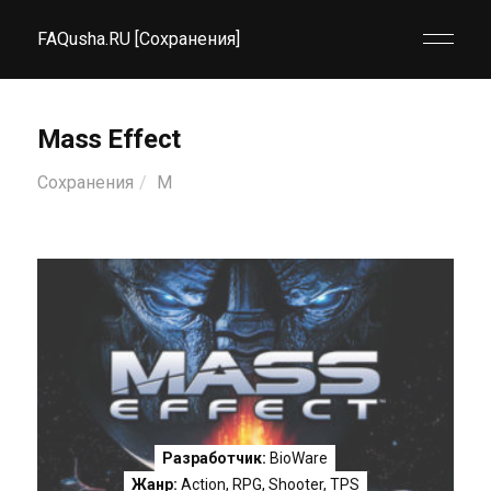
FAQusha.RU [Сохранения]
Mass Effect
Сохранения
M
Разработчик:
BioWare
Жанр:
Action
,
RPG
,
Shooter
,
TPS