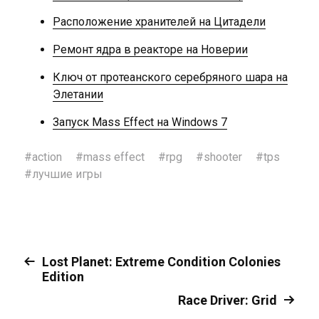
Расположение хранителей на Цитадели
Ремонт ядра в реакторе на Новерии
Ключ от протеанского серебряного шара на
Элетании
Запуск Mass Effect на Windows 7
#
action
#
mass effect
#
rpg
#
shooter
#
tps
#
лучшие игры
Lost Planet: Extreme Condition Colonies
Edition
Race Driver: Grid